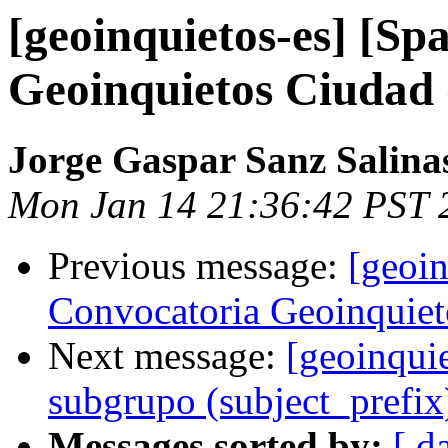
[geoinquietos-es] [Sp
Geoinquietos Ciudad
Jorge Gaspar Sanz Salina
Mon Jan 14 21:36:42 PST 
Previous message:
[geoin
Convocatoria Geoinquie
Next message:
[geoinquie
subgrupo (subject_prefix
Messages sorted by:
[ d