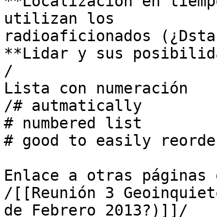
**Localización en tiemp
utilizan los

radioaficionados (¿Dstar
**Lidar y sus posibilida
/

Lista con numeración

/# autmatically 

# numbered list

# good to easily reorde
Enlace a otras páginas 
/[[Reunión 3 Geoinquiet
de Febrero 2013?)]]/
