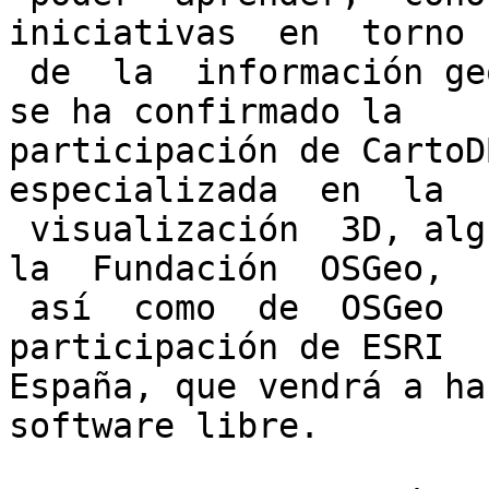
iniciativas  en  torno 
 de  la  información geográfica. Hasta el momento 
se ha confirmado la

participación de CartoD
especializada  en  la

 visualización  3D, algún miembro  del Board  de  
la  Fundación  OSGeo,

 así  como  de  OSGeo  Portugal. E  incluso  la 
participación de ESRI

España, que vendrá a ha
software libre.
