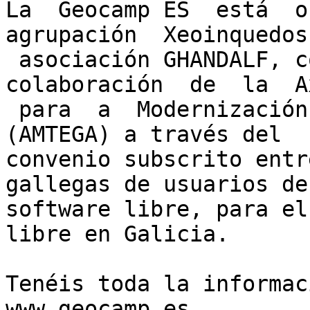
La  Geocamp ES  está  or
agrupación  Xeoinquedos
 asociación GHANDALF, contando  con  la  
colaboración  de  la  A
 para  a  Modernización Tecnolóxica  de  Galicia 
(AMTEGA) a través del

convenio subscrito entr
gallegas de usuarios de

software libre, para el
libre en Galicia.

Tenéis toda la informac
www.geocamp.es
