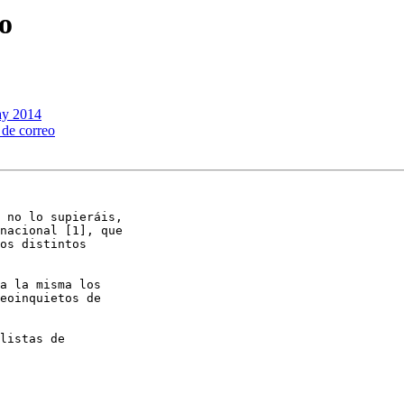
eo
ay 2014
 de correo
 no lo supieráis,

nacional [1], que

os distintos

a la misma los

eoinquietos de

listas de
