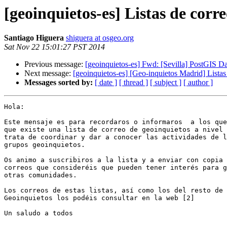
[geoinquietos-es] Listas de corr
Santiago Higuera
shiguera at osgeo.org
Sat Nov 22 15:01:27 PST 2014
Previous message:
[geoinquietos-es] Fwd: [Sevilla] PostGIS D
Next message:
[geoinquietos-es] [Geo-inquietos Madrid] Listas
Messages sorted by:
[ date ]
[ thread ]
[ subject ]
[ author ]
Hola:

Este mensaje es para recordaros o informaros  a los que
que existe una lista de correo de geoinquietos a nivel 
trata de coordinar y dar a conocer las actividades de l
grupos geoinquietos.

Os animo a suscribiros a la lista y a enviar con copia 
correos que consideréis que pueden tener interés para g
otras comunidades.

Los correos de estas listas, así como los del resto de 
Geoinquietos los podéis consultar en la web [2]

Un saludo a todos
