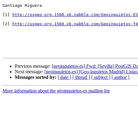
Santiago Higuera

[1] 
http://osgeo-org.1560.x6.nabble.com/Geoinquietos-ES
[2] 
http://osgeo-org.1560.x6.nabble.com/Geoinquietos-f4
Previous message:
[geoinquietos-es] Fwd: [Sevilla] PostGIS D
Next message:
[geoinquietos-es] [Geo-inquietos Madrid] Listas
Messages sorted by:
[ date ]
[ thread ]
[ subject ]
[ author ]
More information about the geoinquietos-es mailing list