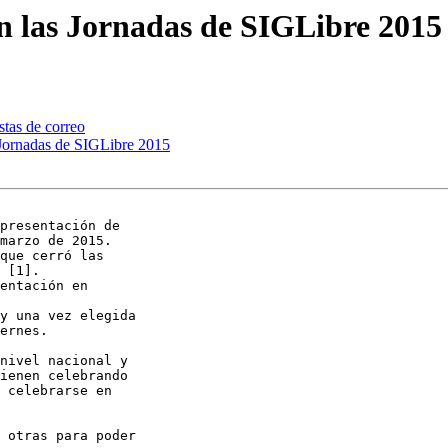
en las Jornadas de SIGLibre 2015
stas de correo
s Jornadas de SIGLibre 2015
presentación de

marzo de 2015.

que cerró las

 [1].

entación en

y una vez elegida

ernes.

nivel nacional y

ienen celebrando

 celebrarse en

 otras para poder
