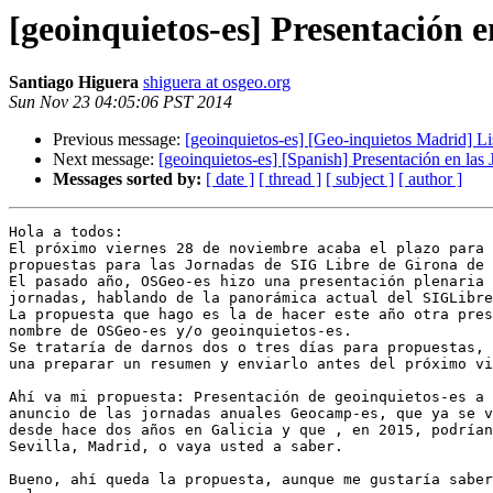
[geoinquietos-es] Presentación 
Santiago Higuera
shiguera at osgeo.org
Sun Nov 23 04:05:06 PST 2014
Previous message:
[geoinquietos-es] [Geo-inquietos Madrid] Li
Next message:
[geoinquietos-es] [Spanish] Presentación en la
Messages sorted by:
[ date ]
[ thread ]
[ subject ]
[ author ]
Hola a todos:

El próximo viernes 28 de noviembre acaba el plazo para 
propuestas para las Jornadas de SIG Libre de Girona de 
El pasado año, OSGeo-es hizo una presentación plenaria 
jornadas, hablando de la panorámica actual del SIGLibre
La propuesta que hago es la de hacer este año otra pres
nombre de OSGeo-es y/o geoinquietos-es. 

Se trataría de darnos dos o tres días para propuestas, 
una preparar un resumen y enviarlo antes del próximo vi
Ahí va mi propuesta: Presentación de geoinquietos-es a 
anuncio de las jornadas anuales Geocamp-es, que ya se v
desde hace dos años en Galicia y que , en 2015, podrían
Sevilla, Madrid, o vaya usted a saber.

Bueno, ahí queda la propuesta, aunque me gustaría saber