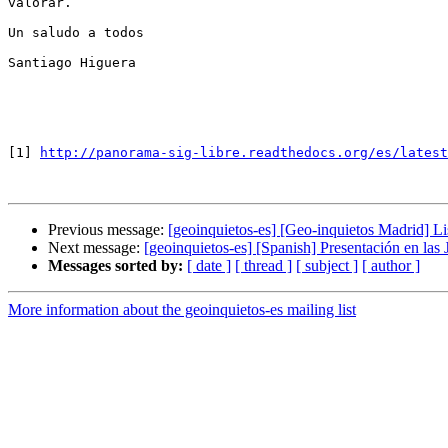
valorar.

Un saludo a todos

Santiago Higuera

[1] 
http://panorama-sig-libre.readthedocs.org/es/latest
Previous message:
[geoinquietos-es] [Geo-inquietos Madrid] Li
Next message:
[geoinquietos-es] [Spanish] Presentación en la
Messages sorted by:
[ date ]
[ thread ]
[ subject ]
[ author ]
More information about the geoinquietos-es mailing list