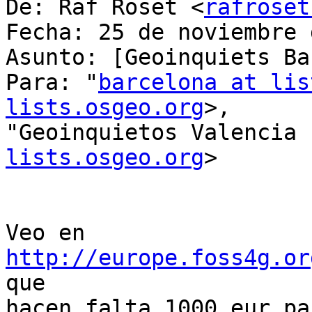
De: Raf Roset <
rafroset
Fecha: 25 de noviembre 
Asunto: [Geoinquiets Ba
Para: "
barcelona at lis
lists.osgeo.org
>,

"Geoinquietos Valencia 
lists.osgeo.org
>

Veo en 
http://europe.foss4g.or
que

hacen falta 1000 eur pa