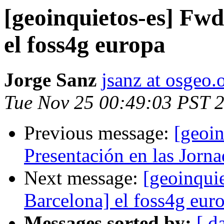
[geoinquietos-es] Fwd
el foss4g europa
Jorge Sanz
jsanz at osgeo.
Tue Nov 25 00:49:03 PST 
Previous message:
[geoin
Presentación en las Jorn
Next message:
[geoinqui
Barcelona] el foss4g eur
Messages sorted by:
[ d