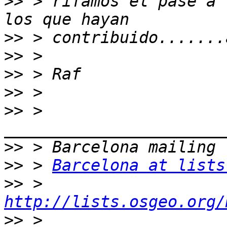
>>
 > rifamos el pase a 
>>
>>
>>
>>
>>
 > 
>>
>>
 > 
Barcelona at lists
>>
 > 
http://lists.osgeo.org/
>>