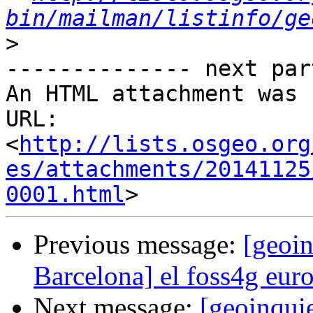
bin/mailman/listinfo/ge
>
-------------- next par
An HTML attachment was 
URL: 
<
http://lists.osgeo.org
es/attachments/20141125
0001.html
Previous message:
[geoin
Barcelona] el foss4g eur
Next message:
[geoinqui