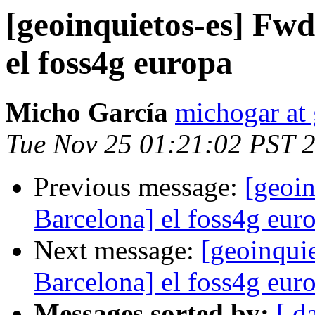
[geoinquietos-es] Fwd
el foss4g europa
Micho García
michogar at
Tue Nov 25 01:21:02 PST 
Previous message:
[geoin
Barcelona] el foss4g eur
Next message:
[geoinqui
Barcelona] el foss4g eur
Messages sorted by:
[ d