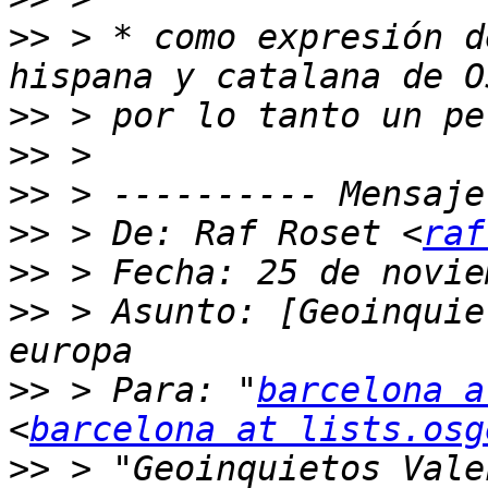
>>
 > * como expresión d
>>
>>
>>
>>
 > De: Raf Roset <
raf
>>
>>
 > Asunto: [Geoinquie
>>
 > Para: "
barcelona a
<
barcelona at lists.osg
>>
 > "Geoinquietos Vale