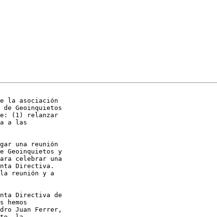
e la asociación

 de Geoinquietos

e: (1) relanzar

a a las

gar una reunión

e Geoinquietos y

ara celebrar una

nta Directiva.

la reunión y a

nta Directiva de

s hemos

dro Juan Ferrer,

to, la
