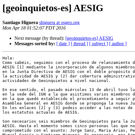
[geoinquietos-es] AESIG
Santiago Higuera
shiguera at osgeo.org
Mon Apr 18 01:52:07 PDT 2016
Next message (by thread):
[geoinquietos-es] AESIG
Messages sorted by:
[ date ]
[ thread ]
[ subject ]
[ author ]
Hola:

Como sabéis, seguimos con el proceso de relanzamiento d
AESIG [1] mediante la incorporación de algunos miembros
en la Junta Directiva de AESIG con el doble propósito d
la actividad de AESIG y (2) dar cobertura administrativ
actividades de Geoinquietos a nivel nacional.

En ese sentido, el pasado miércoles 13 de abril tuvo lu
en la sede del IGN a la que asistimos varios miembros d
en la que quedó establecido el procedimiento a seguir p
Asamblea General en AESIG donde se proponga la nueva Ju
En los enlaces [2] y [3] podeis acceder a las notas de 
los estatutos actuales de AESIG.

Son necesarios seis miembros de Geoinquietos para la Ju
AESIG. Hasta el momento somos cinco personas las que no
comprometido con el asunto: Jorge Sanz, Maria Arias, Pe
Miguel García y Santiago Higuera. Es necesaria, por tan