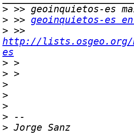
>
>
 >> 
geoinquietos-es en
>
 >> 
http://lists.osgeo.org/
es
>
>
>
>
>
>
>