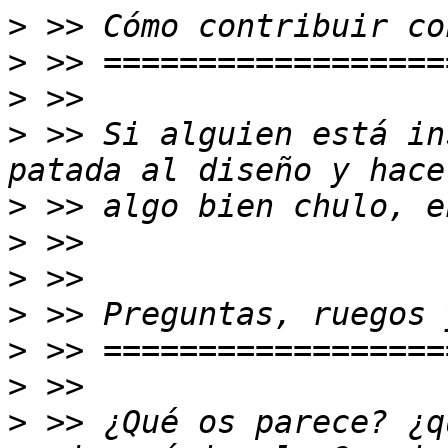
>
>
>
>
 >> Si alguien está in
>
>
>
>
>
>
>
 >> ¿Qué os parece? ¿q