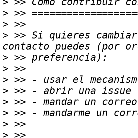
>
>
>
>
 >> Si quieres cambiar
>
>
>
>
>
>
>
>