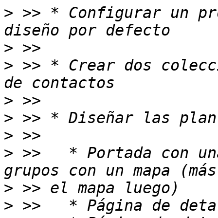
>
 >> * Configurar un pr
>
>
 >> * Crear dos colecc
>
>
>
>
 >>   * Portada con un
>
>