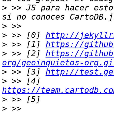
>
 >> JS para hacer esto
>
>
 >> [0] 
http://jekyllr
>
 >> [1] 
https://github
>
 >> [2] 
https://github
org/geoinquietos-org.gi
>
 >> [3] 
http://test.ge
>
 >> [4] 
https://team.cartodb.co
>
>