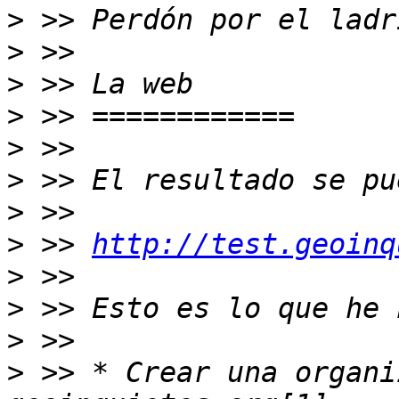
>
>
>
>
>
>
>
>
 >> 
http://test.geoinq
>
>
>
>
 >> * Crear una organi