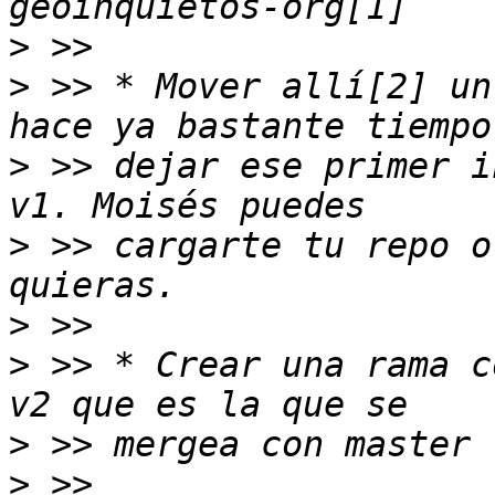
>
>
 >> * Mover allí[2] un
>
 >> dejar ese primer i
>
 >> cargarte tu repo o
>
>
 >> * Crear una rama c
>
>