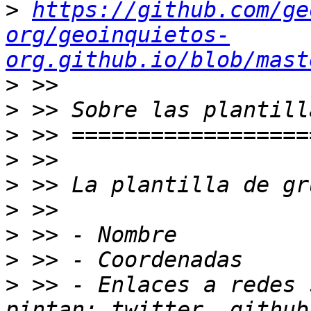
>
https://github.com/ge
org/geoinquietos-
org.github.io/blob/mast
>
>
>
>
>
>
>
>
>
 >> - Enlaces a redes 