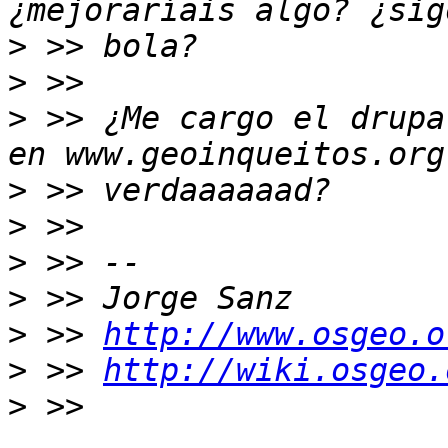
>
>
>
 >> ¿Me cargo el drupa
>
>
>
>
>
 >> 
http://www.osgeo.o
>
 >> 
http://wiki.osgeo.
>
 >> 