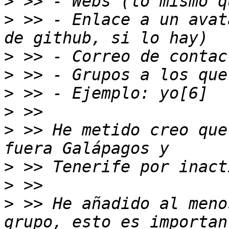
>
>
 >> - Enlace a un avat
>
>
>
>
>
 >> He metido creo que
>
>
>
 >> He añadido al meno