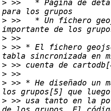
>
 >>   * Página de deta
>
 >>   * Un fichero geo
>
>
 >> * El fichero geojs
>
>
>
 >> * He diseñado un m
>
 >> usa tanto en la po