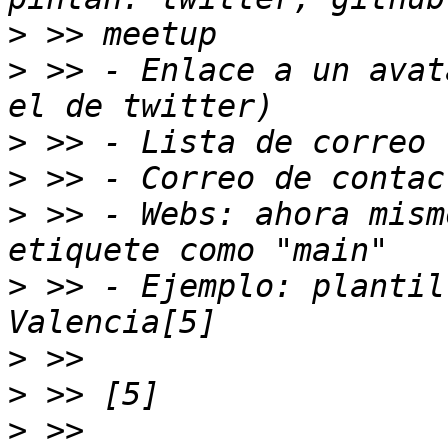
>
>
 >> - Enlace a un avat
>
>
>
 >> - Webs: ahora mism
>
 >> - Ejemplo: plantil
>
>
>