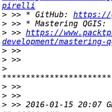
pirelli
>
 >> * GitHub: 
https://
>
>
 >> 
https://www.packtp
development/mastering-q
>
>
>
>
>
>
 >> 2016-01-15 20:07 G