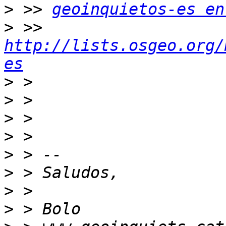
>
 >> 
geoinquietos-es en
>
 >> 
http://lists.osgeo.org/
es
>
>
>
>
>
>
>
>