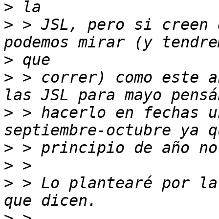
>
>
 > JSL, pero si creen 
>
>
 > correr) como este a
>
 > hacerlo en fechas u
>
>
>
 > Lo plantearé por la
>