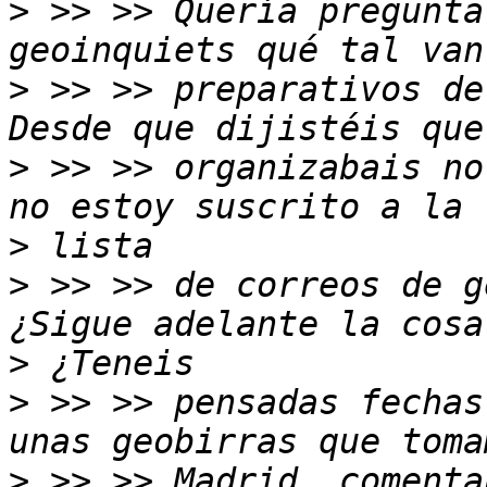
>
 >> >> Quería pregunta
>
 >> >> preparativos de
>
 >> >> organizabais no
>
>
 >> >> de correos de g
>
>
 >> >> pensadas fechas
>
 >> >> Madrid, comenta