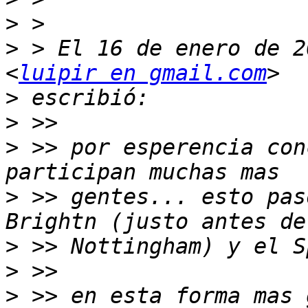
>
>
 > El 16 de enero de 2
<
luipir en gmail.com
>
>
>
 >> por esperencia con
>
 >> gentes... esto pas
>
>
>
 >> en esta forma mas 