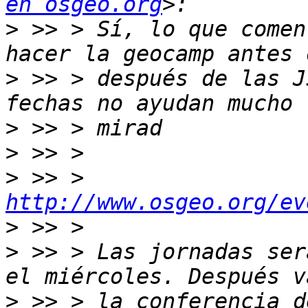
en osgeo.org
>
 >> > Sí, lo que comen
>
 >> > después de las J
>
>
>
 >> > 
http://www.osgeo.org/ev
>
>
 >> > Las jornadas ser
>
 >> > la conferencia d