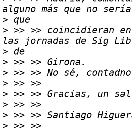
>
>
 >> >> coincidieran en
>
>
>
>
>
>
>
>