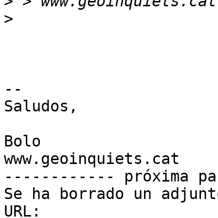
>
>
-- 

Saludos,

Bolo

www.geoinquiets.cat

------------ próxima pa
Se ha borrado un adjunt
URL: 