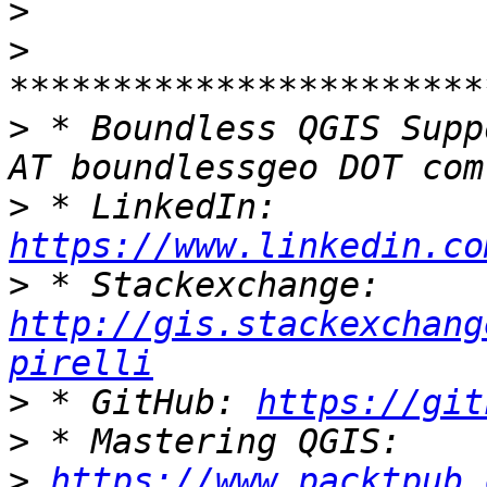
>
>
>
 * Boundless QGIS Supp
>
 * LinkedIn: 
https://www.linkedin.co
>
 * Stackexchange: 
http://gis.stackexchang
pirelli
>
 * GitHub: 
https://git
>
>
https://www.packtpub.