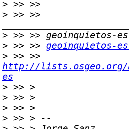
>
>
 >> >> 
>
>
 >> >> 
geoinquietos-es
>
 >> >> 
http://lists.osgeo.org/
es
>
>
>
>
>