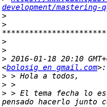
development/mastering-q
>
>
>
>
>
 2016-01-18 20:10 GMT+
<
bolosig en gmail.com
>
>
>
 > El tema fecha lo es