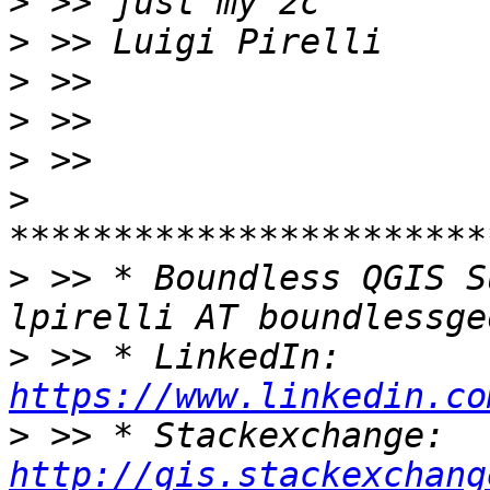
>
>
>
>
>
>
>
 >> * Boundless QGIS S
>
 >> * LinkedIn: 
https://www.linkedin.co
>
 >> * Stackexchange: 
http://gis.stackexchang