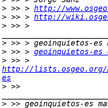
>
 >> > 
http://www.osgeo
>
 >> > 
http://wiki.osge
>
 >> > 
>
>
 >> > 
geoinquietos-es 
>
 >> > 
http://lists.osgeo.org/
es
>
 >> 
>