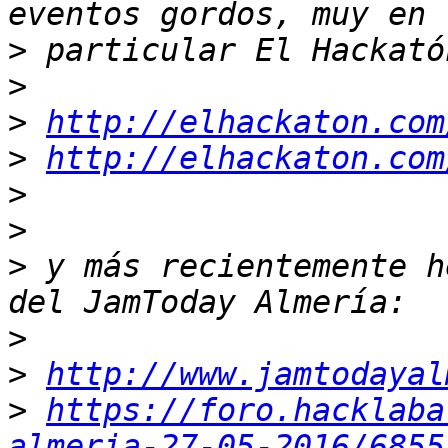
>
>
>
http://elhackaton.com
>
http://elhackaton.com
>
>
>
 y más recientemente h
>
>
http://www.jamtodayal
>
https://foro.hacklaba
almeria-27-05-2016/6855