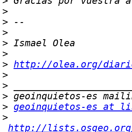
>
>
>
>
>
>
>
http://olea.org/diari
>
>
>
>
geoinquietos-es at li
>
http://lists.osgeo.org