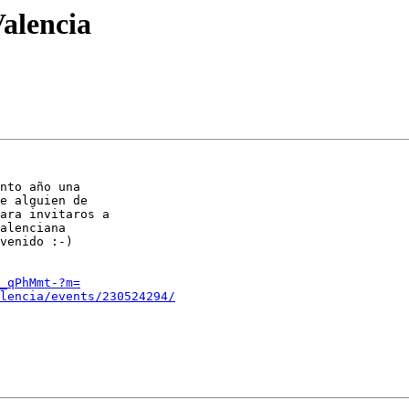
Valencia
nto año una

e alguien de

ara invitaros a

alenciana

venido :-)

_qPhMmt-?m=
lencia/events/230524294/