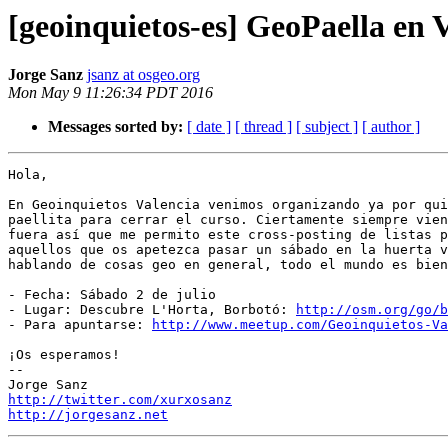
[geoinquietos-es] GeoPaella en 
Jorge Sanz
jsanz at osgeo.org
Mon May 9 11:26:34 PDT 2016
Messages sorted by:
[ date ]
[ thread ]
[ subject ]
[ author ]
Hola,

En Geoinquietos Valencia venimos organizando ya por qui
paellita para cerrar el curso. Ciertamente siempre vien
fuera así que me permito este cross-posting de listas p
aquellos que os apetezca pasar un sábado en la huerta v
hablando de cosas geo en general, todo el mundo es bien
- Fecha: Sábado 2 de julio

- Lugar: Descubre L'Horta, Borbotó: 
http://osm.org/go/b
- Para apuntarse: 
http://www.meetup.com/Geoinquietos-Va
¡Os esperamos!

--

http://twitter.com/xurxosanz
http://jorgesanz.net