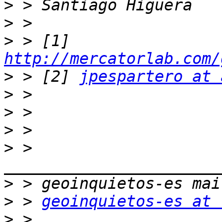
>
>
>
 > [1] 
http://mercatorlab.com/
>
 > [2] 
jpespartero at 
>
>
>
>
 > 
>
>
 > 
geoinquietos-es at 
>
 > 