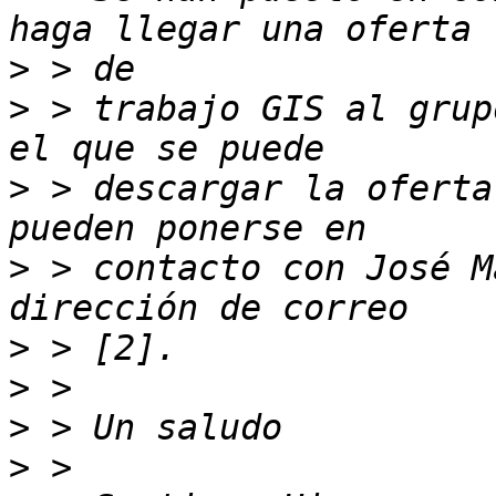
>
>
 > trabajo GIS al grup
>
 > descargar la oferta
>
 > contacto con José M
>
>
>
>