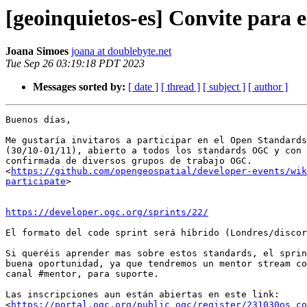
[geoinquietos-es] Convite para
Joana Simoes
joana at doublebyte.net
Tue Sep 26 03:19:18 PDT 2023
Messages sorted by:
[ date ]
[ thread ]
[ subject ]
[ author ]
Buenos días,

Me gustaría invitaros a participar en el Open Standards
(30/10-01/11), abierto a todos los standards OGC y con 
confirmada de diversos grupos de trabajo OGC. 

<
https://github.com/opengeospatial/developer-events/wik
participate
> 

https://developer.ogc.org/sprints/22/
El formato del code sprint será híbrido (Londres/discor
Si queréis aprender mas sobre estos standards, el sprin
buena oportunidad, ya que tendremos un mentor stream co
canal #mentor, para suporte.

Las inscripciones aun están abiertas en este link:

<
https://portal.ogc.org/public_ogc/register/231030os_co