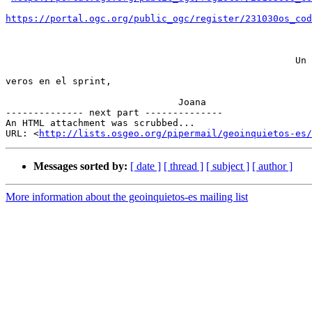
https://portal.ogc.org/public_ogc/register/231030os_cod
                                                    Un abrazo y espero

veros en el sprint,

                               Joana

-------------- next part --------------

An HTML attachment was scrubbed...

URL: <
http://lists.osgeo.org/pipermail/geoinquietos-es/
Messages sorted by:
[ date ]
[ thread ]
[ subject ]
[ author ]
More information about the geoinquietos-es mailing list