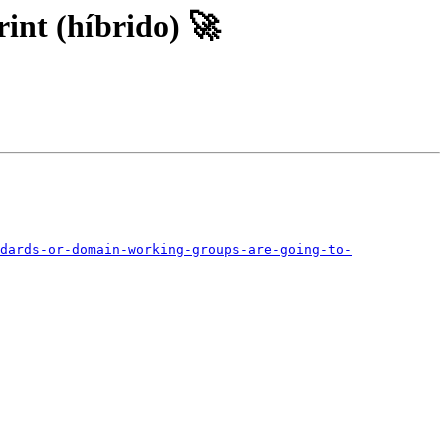
int (híbrido) 🚀
dards-or-domain-working-groups-are-going-to-