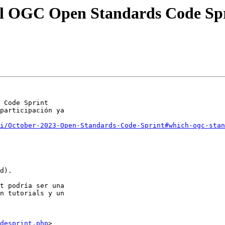
 el OGC Open Standards Code Spr
 Code Sprint 

participación ya 

i/October-2023-Open-Standards-Code-Sprint#which-ogc-stan
d).

t podría ser una

n tutorials y un

desprint.php
>
