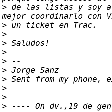
>
 de las listas y soy a
>
>
>
>
>
>
>
>
>
>