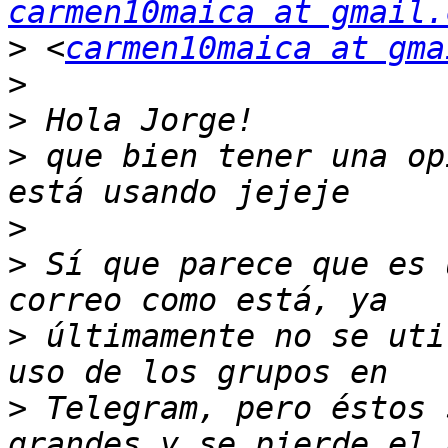
carmen10maica at gmail.
>
 <
carmen10maica at gma
>
>
>
 que bien tener una op
>
>
 Sí que parece que es 
>
 últimamente no se uti
>
 Telegram, pero éstos 