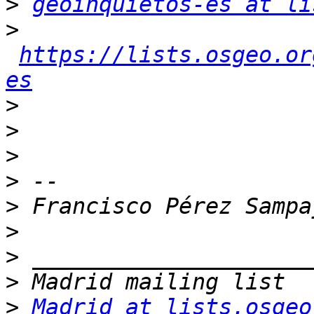
>
geoinquietos-es at li
>
https://lists.osgeo.or
es
>
>
>
>
>
>
>
>
>
Madrid at lists.osgeo