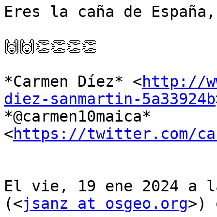
Eres la caña de España,
🙌🙌👏👏👏👏

*Carmen Díez* <
http://w
diez-sanmartin-5a33924b
*@carmen10maica* 
<
https://twitter.com/ca
El vie, 19 ene 2024 a l
(<
jsanz at osgeo.org
>) 