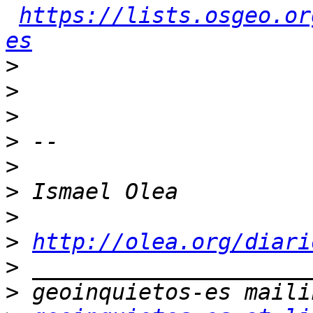
https://lists.osgeo.or
es
>
>
>
>
>
>
>
>
http://olea.org/diari
>
>