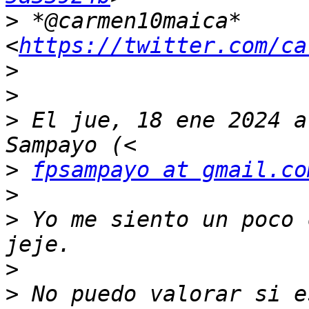
>
 *@carmen10maica* 
<
https://twitter.com/ca
>
>
>
 El jue, 18 ene 2024 a
>
fpsampayo at gmail.co
>
>
 Yo me siento un poco 
>
>
 No puedo valorar si e