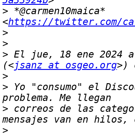
5a33924b
>
 *@carmen10maica* 
<
https://twitter.com/ca
>
>
>
 El jue, 18 ene 2024 a
(<
jsanz at osgeo.org
>
>
 Yo "consumo" el Disco
>
 correos de las catego
>