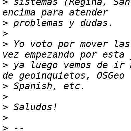
>
 sistemas (Regina, San
>
>
>
 Yo voto por mover las
>
 ya luego vemos de ir 
>
>
>
>
>