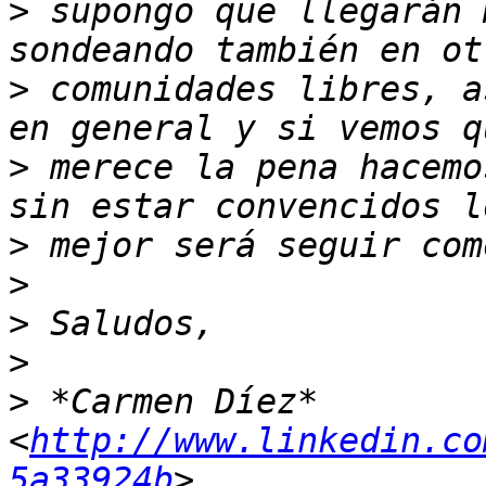
>
 supongo que llegarán 
>
 comunidades libres, a
>
 merece la pena hacemo
>
>
>
>
>
 *Carmen Díez* 
<
http://www.linkedin.co
5a33924b