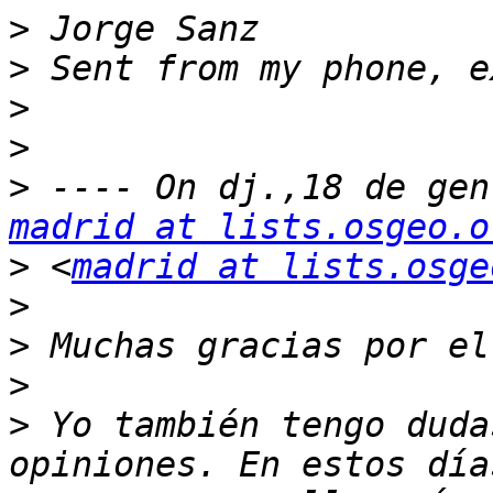
>
>
>
>
>
madrid at lists.osgeo.o
>
 <
madrid at lists.osge
>
>
>
>
 Yo también tengo duda