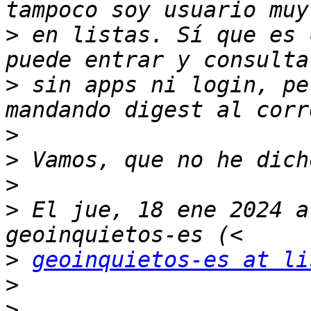
>
 en listas. Sí que es 
>
 sin apps ni login, pe
>
>
>
>
 El jue, 18 ene 2024 a
>
geoinquietos-es at li
>
>