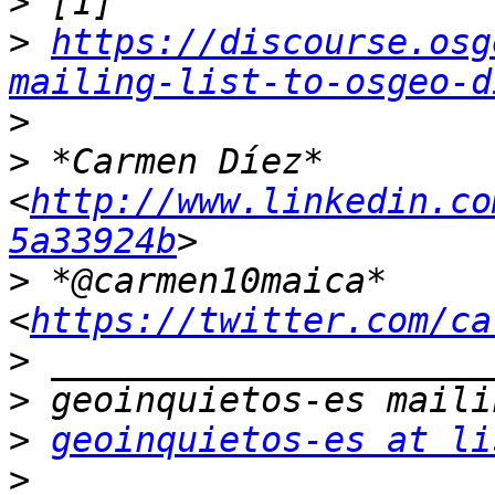
>
>
https://discourse.osg
mailing-list-to-osgeo-d
>
>
 *Carmen Díez* 
<
http://www.linkedin.co
5a33924b
>
 *@carmen10maica* 
<
https://twitter.com/ca
>
>
>
geoinquietos-es at li
>