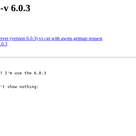
v 6.0.3
erver (version 6.0.3) vs cgi with awms getmap request
.0.3
? I'm use the 6.0.3

't show nothing:
