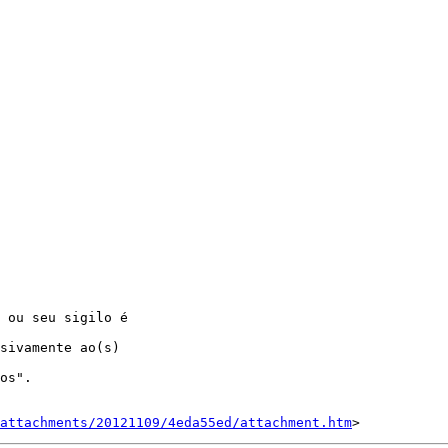
 ou seu sigilo é

sivamente ao(s)

os".

attachments/20121109/4eda55ed/attachment.htm