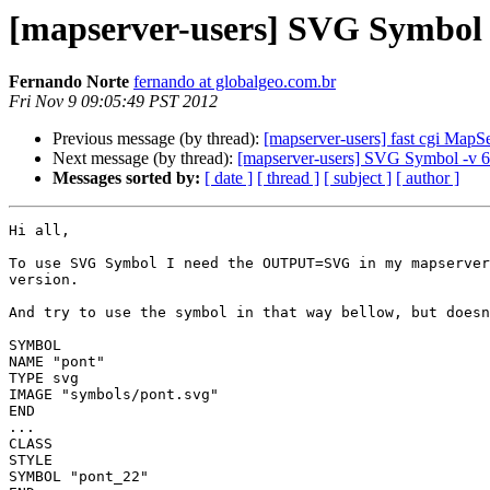
[mapserver-users] SVG Symbol -
Fernando Norte
fernando at globalgeo.com.br
Fri Nov 9 09:05:49 PST 2012
Previous message (by thread):
[mapserver-users] fast cgi MapS
Next message (by thread):
[mapserver-users] SVG Symbol -v 6
Messages sorted by:
[ date ]
[ thread ]
[ subject ]
[ author ]
Hi all,

To use SVG Symbol I need the OUTPUT=SVG in my mapserver
version.

And try to use the symbol in that way bellow, but doesn
SYMBOL

NAME "pont"

TYPE svg

IMAGE "symbols/pont.svg"

END

...

CLASS

STYLE

SYMBOL "pont_22"
