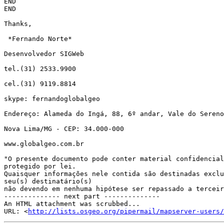
END

END

Thanks,

 *Fernando Norte*

Desenvolvedor SIGWeb

tel.(31) 2533.9900

cel.(31) 9119.8814

skype: fernandoglobalgeo

Endereço: Alameda do Ingá, 88, 6º andar, Vale do Sereno

Nova Lima/MG - CEP: 34.000-000

www.globalgeo.com.br

"O presente documento pode conter material confidencial
protegido por lei.

Quaisquer informações nele contida são destinadas exclu
seu(s) destinatário(s)

não devendo em nenhuma hipótese ser repassado a terceir
-------------- next part --------------

An HTML attachment was scrubbed...

URL: <
http://lists.osgeo.org/pipermail/mapserver-users/