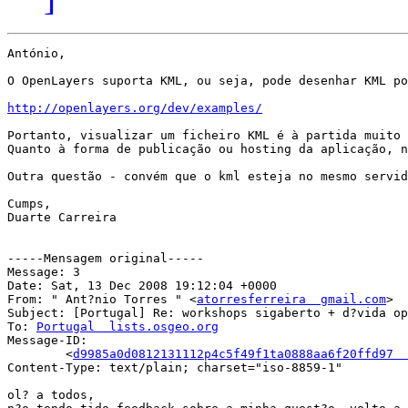
António,

O OpenLayers suporta KML, ou seja, pode desenhar KML po
http://openlayers.org/dev/examples/
Portanto, visualizar um ficheiro KML é à partida muito 
Quanto à forma de publicação ou hosting da aplicação, n
Outra questão - convém que o kml esteja no mesmo servid
Cumps,

Duarte Carreira

-----Mensagem original-----

Message: 3

Date: Sat, 13 Dec 2008 19:12:04 +0000

From: " Ant?nio Torres " <
atorresferreira  gmail.com
>

Subject: [Portugal] Re: workshops sigaberto + d?vida op
To: 
Portugal  lists.osgeo.org
Message-ID:

        <
d9985a0d0812131112p4c5f49f1ta0888aa6f20ffd97  
Content-Type: text/plain; charset="iso-8859-1"

ol? a todos,
