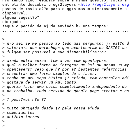
n?o tendo tido feedback sobre a minha quest?o, volto a 
entretanto descobri o ogr2layers <
http://ogr2layers.org
passos de instala??o para o qgis mas misteriosamente o 
dispon?vel.

alguma sugest?o?

obrigado

segue o pedido de ajuda enviado h? uns tempos:

:::::::::::::::::::::::::::::::::::::::::::::::::::::::
>
>
>
>
>
>
>
>
>
>
>
>
>
>
>
>
>
>
>
>
>