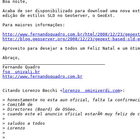
Boa noite,

Acaba de ser disponibilizado para download uma nova ext
edição de estilos SLD no GeoServer, o GeoExt. 

Para maiores informações:

http://www.fernandoquadro.com.br/html/2008/12/23/geoext
http://blog.geoserver.org/2008/12/23/geoext-based-sld-e
Aproveito para desejar a todos um Feliz Natal e um ótim
Abraço,

_________________________________________

fsq  univali.br
http://www.fernandoquadro.com.br
Citando Lorenzo Becchi <
lorenzo  ominiverdi.com
>:

>
>
>
>
>
>
>
>
>