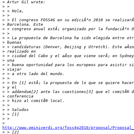
>
>
>
>
>
>
>
>
>
>
>
>
>
>
>
>
>
>
>
>
>
>
>
>
>
>
>
>
http://www.ominiverdi.org/foss4g2010/proposal/Proposal_

>