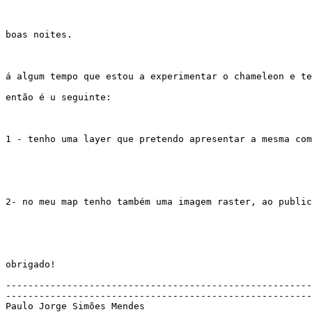
boas noites.

á algum tempo que estou a experimentar o chameleon e te
então é u seguinte:

1 - tenho uma layer que pretendo apresentar a mesma com
2- no meu map tenho também uma imagem raster, ao public
obrigado!

-------------------------------------------------------
-------------------------------------------------------
Paulo Jorge Simões Mendes
