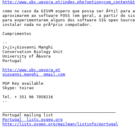
http://www.ubc.uevora.pt/index.php?option=com_content&t
como no caso da GISVM espero que possa ser Ãºtil para a
aproximarem ao software FOSS (em geral, a partir do sis
para experimentarem alguns dos software SIG open Source
instalar nada no prÃ³prio computador. 

Cumprimentos

-- 

ï»¿ï»¿Giovanni Manghi

Conservation Biology Unit

University of Ã‰vora

Portugal

http://www.ubc.uevora.pt
giovanni.manghi  gmail.com
PGP Key available

Skype: toirao

Tel. + 351 96 7058216

--

_______________________________________________

Portugal  lists.osgeo.org
http://lists.osgeo.org/mailman/listinfo/portugal