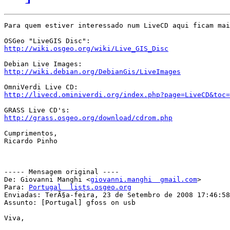
Para quem estiver interessado num LiveCD aqui ficam mai
http://wiki.osgeo.org/wiki/Live_GIS_Disc
http://wiki.debian.org/DebianGis/LiveImages
http://livecd.ominiverdi.org/index.php?page=LiveCD&toc=
http://grass.osgeo.org/download/cdrom.php
Cumprimentos,

Ricardo Pinho

----- Mensagem original ----

De: Giovanni Manghi <
giovanni.manghi  gmail.com
>

Para: 
Portugal  lists.osgeo.org
Enviadas: TerÃ§a-feira, 23 de Setembro de 2008 17:46:58

Assunto: [Portugal] gfoss on usb

Viva,
