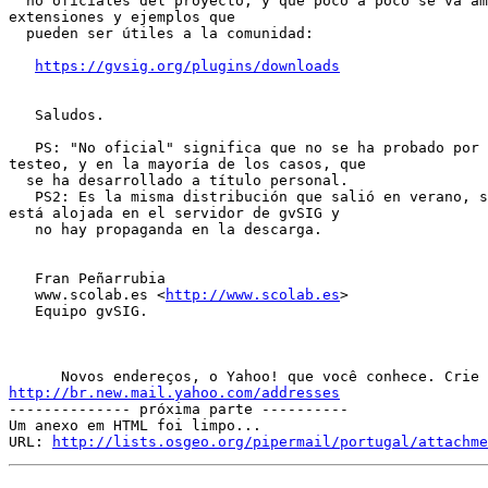
  no oficiales del proyecto, y que poco a poco se va am
extensiones y ejemplos que

  pueden ser útiles a la comunidad:

https://gvsig.org/plugins/downloads
   Saludos.

   PS: "No oficial" significa que no se ha probado por 
testeo, y en la mayoría de los casos, que

  se ha desarrollado a título personal.

   PS2: Es la misma distribución que salió en verano, s
está alojada en el servidor de gvSIG y

   no hay propaganda en la descarga.

   Fran Peñarrubia

   www.scolab.es <
http://www.scolab.es
>

   Equipo gvSIG.

http://br.new.mail.yahoo.com/addresses

-------------- próxima parte ----------

Um anexo em HTML foi limpo...

URL: 
http://lists.osgeo.org/pipermail/portugal/attachme