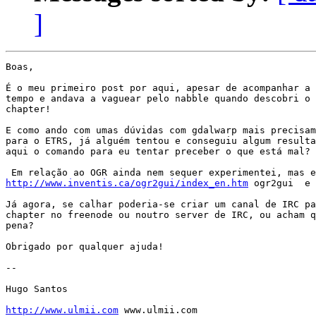
]
Boas,

É o meu primeiro post por aqui, apesar de acompanhar a 
tempo e andava a vaguear pelo nabble quando descobri o 
chapter!

E como ando com umas dúvidas com gdalwarp mais precisam
para o ETRS, já alguém tentou e conseguiu algum resulta
aqui o comando para eu tentar preceber o que está mal?

http://www.inventis.ca/ogr2gui/index_en.htm
 ogr2gui  e 
Já agora, se calhar poderia-se criar um canal de IRC pa
chapter no freenode ou noutro server de IRC, ou acham q
pena?

Obrigado por qualquer ajuda!

--

Hugo Santos

http://www.ulmii.com
 www.ulmii.com 
