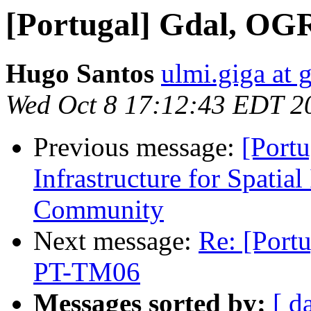
[Portugal] Gdal, OG
Hugo Santos
ulmi.giga at 
Wed Oct 8 17:12:43 EDT 2
Previous message:
[Port
Infrastructure for Spatia
Community
Next message:
Re: [Port
PT-TM06
Messages sorted by:
[ d