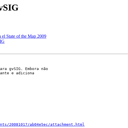
gvSIG
a el State of the Map 2009
SIG
ara gvSIG. Embora não

ante e adiciona

nts/20081017/ab04e5ec/attachment.html