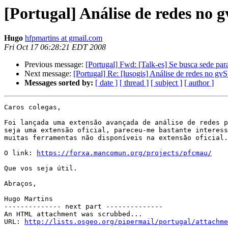
[Portugal] Análise de redes no 
Hugo
hfpmartins at gmail.com
Fri Oct 17 06:28:21 EDT 2008
Previous message:
[Portugal] Fwd: [Talk-es] Se busca sede par
Next message:
[Portugal] Re: [lusogis] Análise de redes no gv
Messages sorted by:
[ date ]
[ thread ]
[ subject ]
[ author ]
Caros colegas,

Foi lançada uma extensão avançada de análise de redes p
seja uma extensão oficial, pareceu-me bastante interess
muitas ferramentas não disponíveis na extensão oficial.

O link: 
https://forxa.mancomun.org/projects/pfcmau/
Que vos seja útil.

Abraços,

Hugo Martins

-------------- next part --------------

An HTML attachment was scrubbed...

URL: 
http://lists.osgeo.org/pipermail/portugal/attachme