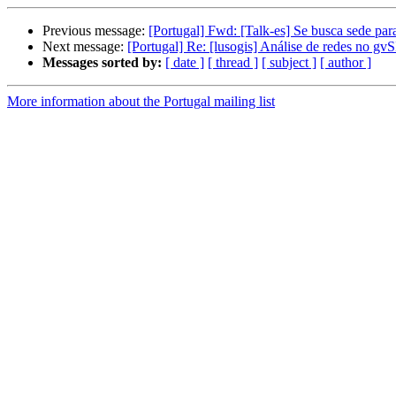
Previous message:
[Portugal] Fwd: [Talk-es] Se busca sede par
Next message:
[Portugal] Re: [lusogis] Análise de redes no gv
Messages sorted by:
[ date ]
[ thread ]
[ subject ]
[ author ]
More information about the Portugal mailing list