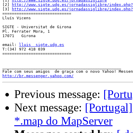
[1] 
http://www.sigte.udg.es/jornadassiglibre
[2] 
http://www.sigte.udg.es/jornadassiglibre/index.php?
[3] 
http://www.sigte.udg.es/jornadassiglibre/index.php?
=============================

Lluís Vicens                 

SIGTE - Universitat de Girona

Pl. Ferrater Mora, 1         

17071   Girona               

email: 
lluis  sigte.udg.es
T:(34) 972 418 039           

=============================

__________________________________________________

http://br.messenger.yahoo.com/
Previous message:
[Port
Next message:
[Portugal
*.map do MapServer