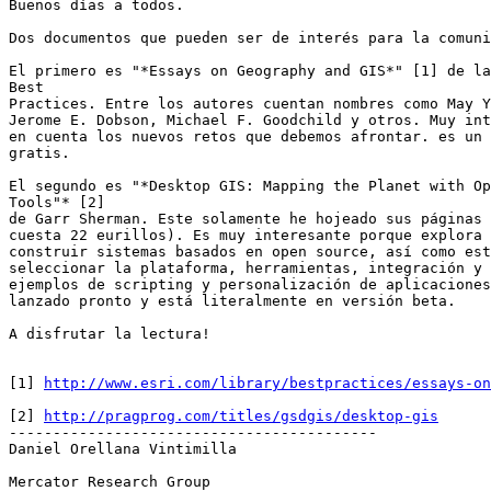
Buenos días a todos.

Dos documentos que pueden ser de interés para la comuni
El primero es "*Essays on Geography and GIS*" [1] de la
Best

Practices. Entre los autores cuentan nombres como May Y
Jerome E. Dobson, Michael F. Goodchild y otros. Muy int
en cuenta los nuevos retos que debemos afrontar. es un 
gratis.

El segundo es "*Desktop GIS: Mapping the Planet with Op
Tools"* [2]

de Garr Sherman. Este solamente he hojeado sus páginas 
cuesta 22 eurillos). Es muy interesante porque explora 
construir sistemas basados en open source, así como est
seleccionar la plataforma, herramientas, integración y 
ejemplos de scripting y personalización de aplicaciones
lanzado pronto y está literalmente en versión beta.

A disfrutar la lectura!

[1] 
http://www.esri.com/library/bestpractices/essays-on
[2] 
http://pragprog.com/titles/gsdgis/desktop-gis
------------------------------------------

Daniel Orellana Vintimilla

Mercator Research Group
