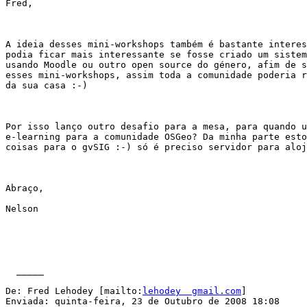
Fred,

A ideia desses mini-workshops também é bastante interes
podia ficar mais interessante se fosse criado um sistem
usando Moodle ou outro open source do género, afim de s
esses mini-workshops, assim toda a comunidade poderia r
da sua casa :-)

Por isso lanço outro desafio para a mesa, para quando u
e-learning para a comunidade OSGeo? Da minha parte esto
coisas para o gvSIG :-) só é preciso servidor para aloj
Abraço,

Nelson

  _____  

De: Fred Lehodey [mailto:
lehodey  gmail.com
] 

Enviada: quinta-feira, 23 de Outubro de 2008 18:08
