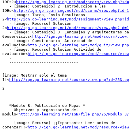
IDEs?<
http://ign.go-learning.net/mod/scorm/view.php?id=
   - [image: Contenido] 2. Introducción a las

IDEs<
http://ign.go-learning.net/mod/scorm/view.php?id=1
   - [image: Tarea] Envío Resultados

2<
http://ign.go-learning.net/mod/assignment/view.php?id
   - [image: Recurso] Solución

2<
http://ign.go-learning.net/mod/resource/view.php?id=1
   - [image: Contenido] 3. Lenguajes y arquitecturas pa
Geoservicios<
http://ign.go-learning.net/mod/scorm/view.
   - [image: Cuestionario] Actividad de

evaluación<
http://ign.go-learning.net/mod/quiz/view.php
   - [image: Recurso] Solución Actividad de

evaluación<
http://ign.go-learning.net/mod/resource/view
   -

   ------------------------------

[image: Mostrar sólo el tema

1]<
http://ign.go-learning.net/course/view.php?id=25&top
2

   -

   *Módulo B: Publicación de Mapas *

   - Objetivos y organización del

módulo<
http://go-learning.net/IGN/file.php/25/Modulo_B/
   -

   - [image: Recurso] ¡¡Importante: Leer antes de

comenzar!!<
http://ign.go-learning.net/mod/resource/view