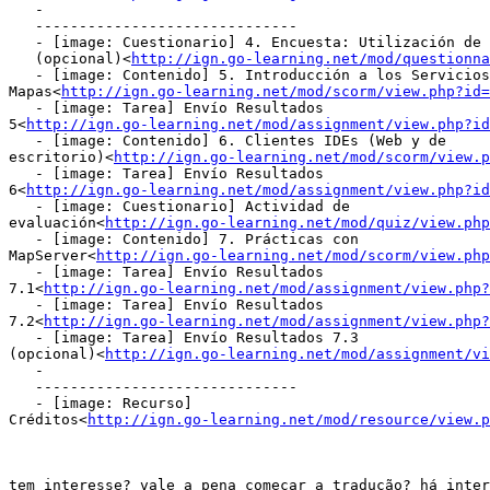
   -

   ------------------------------

   - [image: Cuestionario] 4. Encuesta: Utilización de 
   (opcional)<
http://ign.go-learning.net/mod/questionna
   - [image: Contenido] 5. Introducción a los Servicios
Mapas<
http://ign.go-learning.net/mod/scorm/view.php?id=
   - [image: Tarea] Envío Resultados

5<
http://ign.go-learning.net/mod/assignment/view.php?id
   - [image: Contenido] 6. Clientes IDEs (Web y de

escritorio)<
http://ign.go-learning.net/mod/scorm/view.p
   - [image: Tarea] Envío Resultados

6<
http://ign.go-learning.net/mod/assignment/view.php?id
   - [image: Cuestionario] Actividad de

evaluación<
http://ign.go-learning.net/mod/quiz/view.php
   - [image: Contenido] 7. Prácticas con

MapServer<
http://ign.go-learning.net/mod/scorm/view.php
   - [image: Tarea] Envío Resultados

7.1<
http://ign.go-learning.net/mod/assignment/view.php?
   - [image: Tarea] Envío Resultados

7.2<
http://ign.go-learning.net/mod/assignment/view.php?
   - [image: Tarea] Envío Resultados 7.3

(opcional)<
http://ign.go-learning.net/mod/assignment/vi
   -

   ------------------------------

   - [image: Recurso]

Créditos<
http://ign.go-learning.net/mod/resource/view.p
tem interesse? vale a pena começar a tradução? há inter