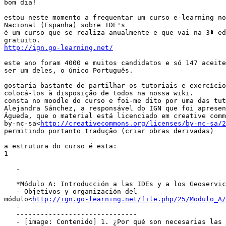
bom dia!

estou neste momento a frequentar um curso e-learning no
Nacional (Espanha) sobre IDE's

é um curso que se realiza anualmente e que vai na 3ª ed
http://ign.go-learning.net/
este ano foram 4000 e muitos candidatos e só 147 aceite
ser um deles, o único Português.

gostaria bastante de partilhar os tutoriais e exercício
colocá-los à disposição de todos na nossa wiki.

consta no moodle do curso e foi-me dito por uma das tut
Alejandra Sánchez, a responsável do IGN que foi apresen
Águeda, que o material está licenciado em creative comm
by-nc-sa<
http://creativecommons.org/licenses/by-nc-sa/2
permitindo portanto tradução (criar obras derivadas)

a estrutura do curso é esta:

1

   -

   *Módulo A: Introducción a las IDEs y a los Geoservic
   - Objetivos y organización del

módulo<
http://ign.go-learning.net/file.php/25/Modulo_A/
   -

   ------------------------------

   - [image: Contenido] 1. ¿Por qué son necesarias las
