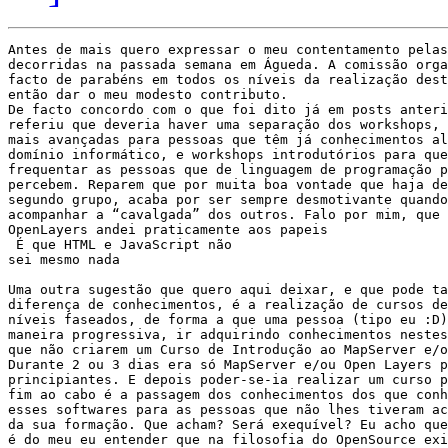
Antes de mais quero expressar o meu contentamento pelas
decorridas na passada semana em Águeda. A comissão orga
facto de parabéns em todos os níveis da realização dest
então dar o meu modesto contributo. 

De facto concordo com o que foi dito já em posts anteri
referiu que deveria haver uma separação dos workshops, 
mais avançadas para pessoas que têm já conhecimentos al
domínio informático, e workshops introdutórios para que
frequentar as pessoas que de linguagem de programação p
percebem. Reparem que por muita boa vontade que haja de
segundo grupo, acaba por ser sempre desmotivante quando
acompanhar a “cavalgada” dos outros. Falo por mim, que 
OpenLayers andei praticamente aos papeis

 É que HTML e JavaScript não

sei mesmo nada

Uma outra sugestão que quero aqui deixar, e que pode ta
diferença de conhecimentos, é a realização de cursos de
níveis faseados, de forma a que uma pessoa (tipo eu :D)
maneira progressiva, ir adquirindo conhecimentos nestes
que não criarem um Curso de Introdução ao MapServer e/o
Durante 2 ou 3 dias era só MapServer e/ou Open Layers p
principiantes. E depois poder-se-ia realizar um curso p
fim ao cabo é a passagem dos conhecimentos dos que conh
esses softwares para as pessoas que não lhes tiveram ac
da sua formação. Que acham? Será exequível? Eu acho que
é do meu eu entender que na filosofia do OpenSource exi