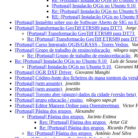
Re: [Portugal] Instalação QGis no Ubuntu 
[Portugal] Instalação QGis no Ubuntu 9.10
Re: [Portugal] Instalação QGis no Ubuntu 
RE: [Portugal] Instalação QGis no Ubuntu 
[Portugal] Inquérito sobre uso de Software Aberto de SIG no 
[Portugal] Transformação GeoTiff ETRS89 para DT73
Jorge
[Portugal] Transformação GeoTiff ETRS89 para DT73
Re: [Portugal] Transformação GeoTiff ETRS89 para D
[Portugal] Curso Integrado QGIS/GRASS - Torres Vedras
Va
[Portugal] Grupo de trabalho de ensino/educação
nilogeo sapo
Re: [Portugal] Grupo de trabalho de ensino/educação
R
Re: [Portugal] Instalação QGis no Ubuntu 9.10
Luís de Sousa
[Portugal] Instalação QGis no Ubuntu 9.10
Giovanni M
[Portugal] OGR DXF Driver
Giovanni Manghi
[Portugal] Código-fonte dos ficheiros do mapa tomtom da ver
[Portugal] (sem assunto)
josezito
[Portugal] (sem assunto)
josezito
[Portugal] Toronto abre (alguns) dados da cidade (versão beta)
[Portugal] grupo educação / ensino
nilogeo sapo.pt
[Portugal] Editor Mapzen Online para Openstreetmap
Victor 
[Portugal] Página dos grupos
Alexandre
[Portugal] Página dos grupos
Jacinto Estima
Res: [Portugal] Página dos grupos
Artur Gil
Re: [Portugal] Página dos grupos
Ricardo Pinho
Re: [Portugal] Página dos grupos
António José Silva