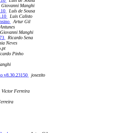
9.10
Luís de Sousa
Giovanni Manghi
9.10
Luís de Sousa
9.10
Luis Calisto
Ensino
Artur Gil
 Antunes
Giovanni Manghi
T73
Ricardo Sena
nia Neves
.pt
icardo Pinho
anghi
são v8.30.23150
josezito
Victor Ferreira
Ferreira