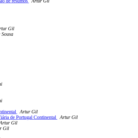
pção de resumos
Artur Gil
rtur Gil
e Sousa
i
i
ntinental
Artur Gil
Viária de Portugal Continental
Artur Gil
Artur Gil
r Gil