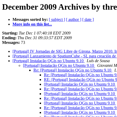
December 2009 Archives by thr
Messages sorted by:
[ subject ]
[ author ]
[ date ]
More info on this list...
Starting:
Tue Dec 1 07:40:18 EDT 2009
Ending:
Thu Dec 31 09:33:57 EDT 2009
Messages:
73
[Portugal] IV Jornadas de SIG Libre de Girona, Marzo 2010. 
[Portugal] Lanzamiento de SpatiumCube - SL para creación de 
[Portugal] Instalação QGis no Ubuntu 9.10
Luís de Sousa
[Portugal] Instalação QGis no Ubuntu 9.10
Giovanni M
Re: [Portugal] Instalação QGis no Ubuntu 9.10
L
Re: [Portugal] Instalação QGis no Ubuntu 
RE: [Portugal] Instalação QGis no Ubuntu 
[Portugal] Instalação QGis no Ubuntu 9.10
Re: [Portugal] Instalação QGis no Ubuntu 
[Portugal] Instalação QGis no Ubuntu 9.10
Re: [Portugal] Instalação QGis no Ubuntu 
[Portugal] Instalação QGis no Ubuntu 9.10
Re: [Portugal] Instalação QGis no Ubuntu 
[Portugal] Instalação QGis no Ubuntu 9.10