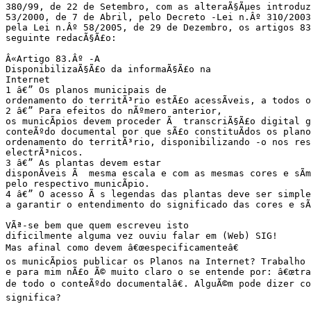
380/99, de 22 de Setembro, com as alteraÃ§Ãµes introduz
53/2000, de 7 de Abril, pelo Decreto -Lei n.Âº 310/2003
pela Lei n.Âº 58/2005, de 29 de Dezembro, os artigos 83
seguinte redacÃ§Ã£o:

Â«Artigo 83.Âº -A

DisponibilizaÃ§Ã£o da informaÃ§Ã£o na

Internet

1 â€” Os planos municipais de

ordenamento do territÃ³rio estÃ£o acessÃ­veis, a todos o
2 â€” Para efeitos do nÃºmero anterior,

os municÃ­pios devem proceder Ã  transcriÃ§Ã£o digital g
conteÃºdo documental por que sÃ£o constituÃ­dos os plano
ordenamento do territÃ³rio, disponibilizando -o nos resp
electrÃ³nicos.

3 â€” As plantas devem estar

disponÃ­veis Ã  mesma escala e com as mesmas cores e sÃ­
pelo respectivo municÃ­pio.

4 â€” O acesso Ã s legendas das plantas deve ser simple
a garantir o entendimento do significado das cores e sÃ­
VÃª-se bem que quem escreveu isto

dificilmente alguma vez ouviu falar em (Web) SIG!

Mas afinal como devem â€œespecificamenteâ€

os municÃ­pios publicar os Planos na Internet? Trabalho 
e para mim nÃ£o Ã© muito claro o se entende por: â€œtra
de todo o conteÃºdo documentalâ€. AlguÃ©m pode dizer co
significa?
