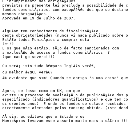
O incumprimento das obrigaÃ§Ãµes

previstas na presente lei preclude a possibilidade de c
fundos comunitÃ¡rios, com excepÃ§Ã£o dos que se destine
mesmas obrigaÃ§Ãµes.

Aprovada em 19 de Julho de 2007.

AlguÃ©m tem conhecimento de fiscalizaÃ§Ã£o

desta obrigatoriedade? (nunca vi nada publicado sobre o
EstÃ£o todos MunicÃ­pios a cumprir esta

lei!?

E os que nÃ£o estÃ£o, sÃ£o de facto sancionados com

a exclusÃ£o do acesso a fundos comunitÃ¡rios! ?

(que castigo severo!!!)

Ou serÃ¡ isto tudo â€œpara InglÃªs verâ€,

ou melhor â€œCE verâ€?

Ã‰ evidente que sim! Quando se obriga "a uma coisa" que
Agora, se fosse como em UK, em que

existe um processo de avaliaÃ§Ã£o da publicaÃ§Ã£o dos p
especificado (indicadores quantificativos) e que tem co
diferentes anos). E onde os fundos do estado recebidos p
directamente afectados pelos ranking obtido. (isto desd
AÃ­ sim, acreditava que o Estado e os

MunicÃ­pios levavam esse assunto muito mais a sÃ©rio!!!!