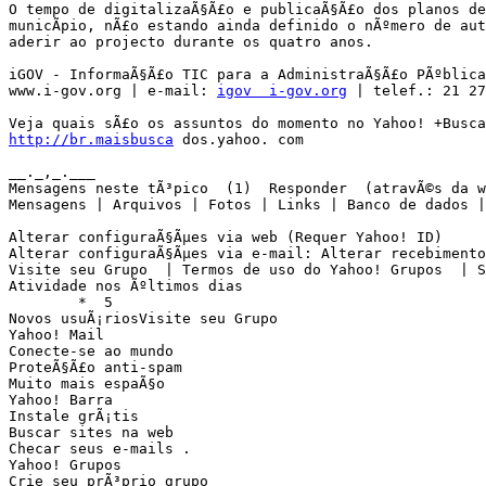
O tempo de digitalizaÃ§Ã£o e publicaÃ§Ã£o dos planos de
municÃ­pio, nÃ£o estando ainda definido o nÃºmero de aut
aderir ao projecto durante os quatro anos. 

iGOV - InformaÃ§Ã£o TIC para a AdministraÃ§Ã£o PÃºblica

www.i-gov.org | e-mail: 
igov  i-gov.org
 | telef.: 21 27
http://br.maisbusca
 dos.yahoo. com

__._,_.___

Mensagens neste tÃ³pico  (1)  Responder  (atravÃ©s da w
Mensagens | Arquivos | Fotos | Links | Banco de dados |
Alterar configuraÃ§Ãµes via web (Requer Yahoo! ID) 

Alterar configuraÃ§Ãµes via e-mail: Alterar recebimento
Visite seu Grupo  | Termos de uso do Yahoo! Grupos  | S
Atividade nos Ãºltimos dias

	*  5

Novos usuÃ¡riosVisite seu Grupo  

Yahoo! Mail

Conecte-se ao mundo

ProteÃ§Ã£o anti-spam

Muito mais espaÃ§o

Yahoo! Barra

Instale grÃ¡tis

Buscar sites na web

Checar seus e-mails .

Yahoo! Grupos

Crie seu prÃ³prio grupo
