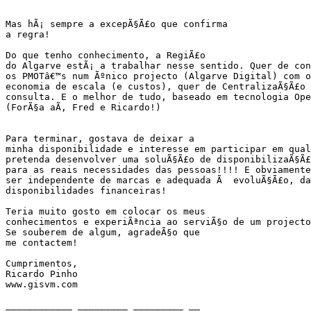
Mas hÃ¡ sempre a excepÃ§Ã£o que confirma

a regra!

Do que tenho conhecimento, a RegiÃ£o

do Algarve estÃ¡ a trabalhar nesse sentido. Quer de con
os PMOTâ€™s num Ãºnico projecto (Algarve Digital) com os
economia de escala (e custos), quer de CentralizaÃ§Ã£o 
consulta. E o melhor de tudo, baseado em tecnologia Ope
(ForÃ§a aÃ­, Fred e Ricardo!)

Para terminar, gostava de deixar a

minha disponibilidade e interesse em participar em qual
pretenda desenvolver uma soluÃ§Ã£o de disponibilizaÃ§Ã£
para as reais necessidades das pessoas!!!! E obviamente
ser independente de marcas e adequada Ã  evoluÃ§Ã£o, da
disponibilidades financeiras!

Teria muito gosto em colocar os meus

conhecimentos e experiÃªncia ao serviÃ§o de um projecto
Se souberem de algum, agradeÃ§o que

me contactem!

Cumprimentos,

Ricardo Pinho

www.gisvm.com

____________ _________ _________ __
