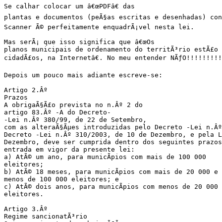
Se calhar colocar um â€œPDFâ€ das

plantas e documentos (peÃ§as escritas e desenhadas) cons
Scanner Ã© perfeitamente enquadrÃ¡vel nesta lei.

Mas serÃ¡ que isso significa que â€œOs

planos municipais de ordenamento do territÃ³rio estÃ£o a
cidadÃ£os, na Internetâ€. No meu entender NÃƒO!!!!!!!!!

Depois um pouco mais adiante escreve-se:

Artigo 2.Âº

Prazos

A obrigaÃ§Ã£o prevista no n.Âº 2 do

artigo 83.Âº -A do Decreto-

-Lei n.Âº 380/99, de 22 de Setembro,

com as alteraÃ§Ãµes introduzidas pelo Decreto -Lei n.Âº
Decreto -Lei n.Âº 310/2003, de 10 de Dezembro, e pela L
Dezembro, deve ser cumprida dentro dos seguintes prazos
entrada em vigor da presente lei:

a) AtÃ© um ano, para municÃ­pios com mais de 100 000

eleitores;

b) AtÃ© 18 meses, para municÃ­pios com mais de 20 000 e

menos de 100 000 eleitores; e

c) AtÃ© dois anos, para municÃ­pios com menos de 20 000

eleitores.

Artigo 3.Âº

Regime sancionatÃ³rio
