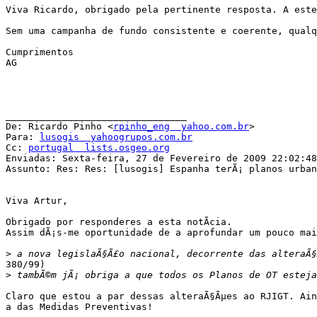
Viva Ricardo, obrigado pela pertinente resposta. A este
Sem uma campanha de fundo consistente e coerente, qualq
Cumprimentos

AG

________________________________

De: Ricardo Pinho <
rpinho_eng  yahoo.com.br
>

Para: 
lusogis  yahoogrupos.com.br
Cc: 
portugal  lists.osgeo.org
Enviadas: Sexta-feira, 27 de Fevereiro de 2009 22:02:48

Assunto: Res: Res: [lusogis] Espanha terÃ¡ planos urbanÃ
Viva Artur,

Obrigado por responderes a esta notÃ­cia.

Assim dÃ¡s-me oportunidade de a aprofundar um pouco mai
>
380/99)

>
Claro que estou a par dessas alteraÃ§Ãµes ao RJIGT. Ain
a das Medidas Preventivas!
