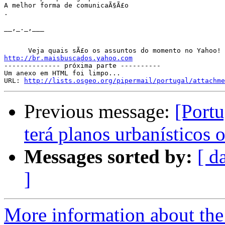
A melhor forma de comunicaÃ§Ã£o

. 

__,_._,___   

http://br.maisbuscados.yahoo.com

-------------- próxima parte ----------

Um anexo em HTML foi limpo...

URL: 
http://lists.osgeo.org/pipermail/portugal/attachme
Previous message:
[Portu
terá planos urbanísticos 
Messages sorted by:
[ d
]
More information about the 