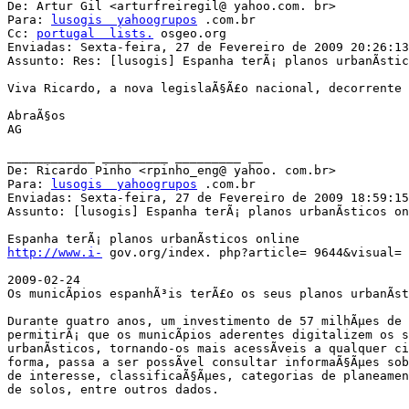
De: Artur Gil <arturfreiregil@ yahoo.com. br>

Para: 
lusogis  yahoogrupos
 .com.br

Cc: 
portugal  lists.
 osgeo.org

Enviadas: Sexta-feira, 27 de Fevereiro de 2009 20:26:13

Assunto: Res: [lusogis] Espanha terÃ¡ planos urbanÃ­stic
Viva Ricardo, a nova legislaÃ§Ã£o nacional, decorrente 
AbraÃ§os

AG

____________ _________ _________ __

De: Ricardo Pinho <rpinho_eng@ yahoo. com.br>

Para: 
lusogis  yahoogrupos
 .com.br

Enviadas: Sexta-feira, 27 de Fevereiro de 2009 18:59:15

Assunto: [lusogis] Espanha terÃ¡ planos urbanÃ­sticos on
http://www.i-
 gov.org/index. php?article= 9644&visual= 
2009-02-24

Os municÃ­pios espanhÃ³is terÃ£o os seus planos urbanÃ­s
Durante quatro anos, um investimento de 57 milhÃµes de 
permitirÃ¡ que os municÃ­pios aderentes digitalizem os s
urbanÃ­sticos, tornando-os mais acessÃ­veis a qualquer ci
forma, passa a ser possÃ­vel consultar informaÃ§Ãµes sob
de interesse, classificaÃ§Ãµes, categorias de planeamen
de solos, entre outros dados. 
