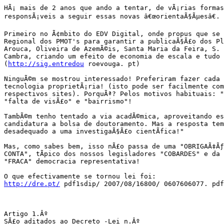
HÃ¡ mais de 2 anos que ando a tentar, de vÃ¡rias formas
responsÃ¡veis a seguir essas novas â€œorientaÃ§Ãµesâ€.

Primeiro no Ã¢mbito do EDV Digital, onde propus que se c
Regional dos PMOT's para garantir a publicaÃ§Ã£o dos Pl
Arouca, Oliveira de AzemÃ©is, Santa Maria da Feira, S. 
Cambra, criando um efeito de economia de escala e tudo 
(
http://sig.entredou
 roevouga. pt)

NinguÃ©m se mostrou interessado! Preferiram fazer cada 
tecnologia proprietÃ¡ria! (isto pode ser facilmente com
respectivos sites). PorquÃª? Pelos motivos habituais: "
"falta de visÃ£o" e "bairrismo"!

TambÃ©m tenho tentado a via acadÃ©mica, aproveitando es
candidatura a bolsa de doutoramento. Mas a resposta tem
desadequado a uma investigaÃ§Ã£o cientÃ­fica!"

Mas, como sabes bem, isso nÃ£o passa de uma "OBRIGAÃ‡Ãƒ
CONTA", tÃ­pico dos nossos legisladores "COBARDES" e da 
"FRACA" democracia representativa!

http://dre.pt/
 pdf1sdip/ 2007/08/16800/ 0607606077. pdf

Artigo 1.Âº

SÃ£o aditados ao Decreto -Lei n.Âº
