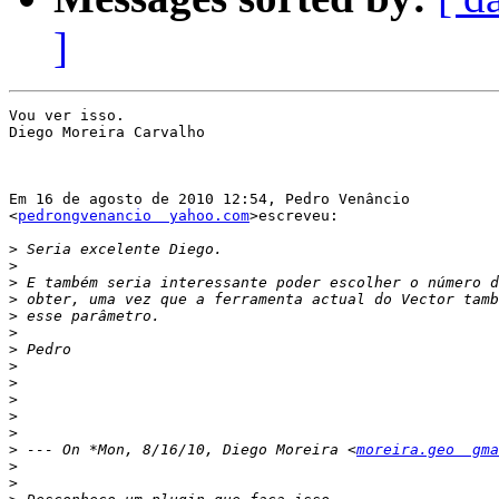
]
Vou ver isso.

Diego Moreira Carvalho

Em 16 de agosto de 2010 12:54, Pedro Venâncio

<
pedrongvenancio  yahoo.com
>escreveu:

>
>
>
>
>
>
>
>
>
>
>
>
>
 --- On *Mon, 8/16/10, Diego Moreira <
moreira.geo  gma
>
>