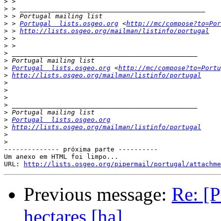
>
>
>
>
 > 
Portugal  lists.osgeo.org
 <
http://mc/compose?to=Por
>
 > 
http://lists.osgeo.org/mailman/listinfo/portugal
>
>
>
>
>
Portugal  lists.osgeo.org
 <
http://mc/compose?to=Port
>
http://lists.osgeo.org/mailman/listinfo/portugal
>
>
>
>
>
>
Portugal  lists.osgeo.org
>
http://lists.osgeo.org/mailman/listinfo/portugal
>
>
-------------- próxima parte ----------

Um anexo em HTML foi limpo...

URL: 
http://lists.osgeo.org/pipermail/portugal/attachme
Previous message:
Re: [P
hectares [ha]