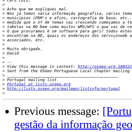
>
>
>
>
>
>
>
>
>
>
>
>
>
>
>
>
 View this message in context: 
http://osgeo-org.180322
>
>
>
>
Portugal at lists.osgeo.org
>
http://lists.osgeo.org/mailman/listinfo/portugal
>
Previous message:
[Port
gestão da informação geo