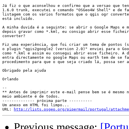
Já fiz o que aconselhou e confirmo que a versao que ten
1.6.0 trunk, executei o comando "OSGeo4W Shell" e de fa
listagem com os vários formatos que o qgis ogr converte
está incluído.

A minha duvida é a seguinte: se abrir o Google Maps e m
depois gravar como *.kml, eu consigo abrir esse ficheir
converter?

Fiz uma experiência, que foi criar um tema de pontos (s
o plugin "qgis2google2 (version 2.0)" enviei para o Goo
como *.kml e assim eu consegui abrir esse ficheiro. A d
entra directamente no google Maps ou earth tem de se fa
procedimento para que o que seja criado lá, possa ser a
Obrigado pela ajuda

Orlando

-- 

** Antes de imprimir este e-mail pense bem se é mesmo n
meio ambiente é de todos.

-------------- próxima parte ----------

Um anexo em HTML foi limpo...

URL: 
http://lists.osgeo.org/pipermail/portugal/attachme
Previous message:
[Portu