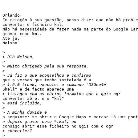
Orlando,

Em relação à sua questão, posso dizer que não há proble
converter o ficheiro kml.

Não há necessidade de fazer nada na parte do Google Ear
gravar como kml.

Até já,

Nelson

>
>
>
>
>
>
que a versao que tenho instalada é a

>
Shell" e de facto aparece uma

>
converter abre, e o "kml"

>
>
>
a seguinte: se abrir o Google Maps e marcar lá uns pont
>
consigo abrir esse ficheiro no Qgis com o ogr

>
>