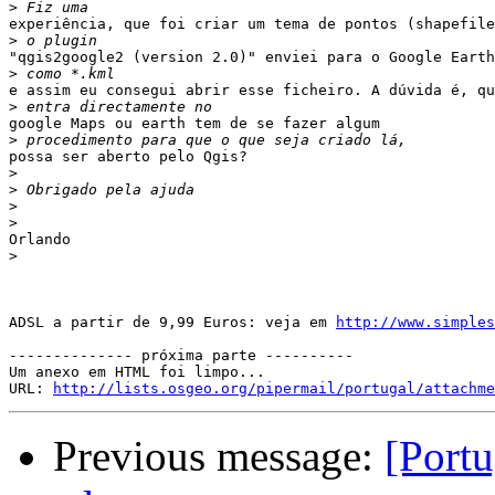
>
experiência, que foi criar um tema de pontos (shapefile
>
"qgis2google2 (version 2.0)" enviei para o Google Earth
>
e assim eu consegui abrir esse ficheiro. A dúvida é, qu
>
google Maps ou earth tem de se fazer algum

>
possa ser aberto pelo Qgis?

>
>
>
>
Orlando

>
ADSL a partir de 9,99 Euros: veja em 
http://www.simples
-------------- próxima parte ----------

Um anexo em HTML foi limpo...

URL: 
http://lists.osgeo.org/pipermail/portugal/attachme
Previous message:
[Portu