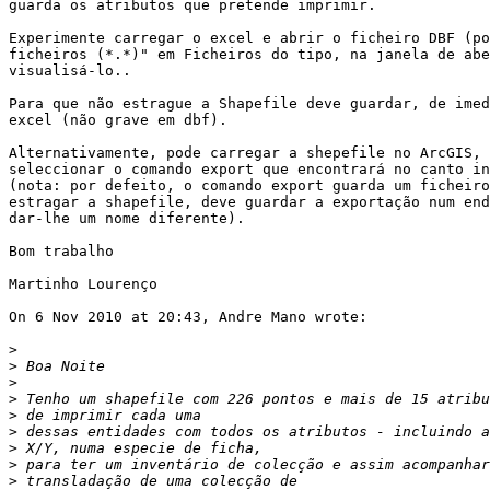
guarda os atributos que pretende imprimir.

Experimente carregar o excel e abrir o ficheiro DBF (po
ficheiros (*.*)" em Ficheiros do tipo, na janela de abe
visualisá-lo..

Para que não estrague a Shapefile deve guardar, de imed
excel (não grave em dbf).

Alternativamente, pode carregar a shepefile no ArcGIS, 
seleccionar o comando export que encontrará no canto in
(nota: por defeito, o comando export guarda um ficheiro
estragar a shapefile, deve guardar a exportação num end
dar-lhe um nome diferente).

Bom trabalho

Martinho Lourenço

On 6 Nov 2010 at 20:43, Andre Mano wrote:

>
>
>
>
>
>
>
>
>