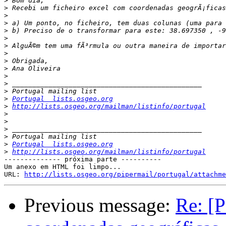
>
>
>
>
>
>
>
>
>
>
>
>
>
>
Portugal  lists.osgeo.org
>
http://lists.osgeo.org/mailman/listinfo/portugal
>
>
>
>
>
Portugal  lists.osgeo.org
>
http://lists.osgeo.org/mailman/listinfo/portugal
-------------- próxima parte ----------

Um anexo em HTML foi limpo...

URL: 
http://lists.osgeo.org/pipermail/portugal/attachme
Previous message:
Re: [P