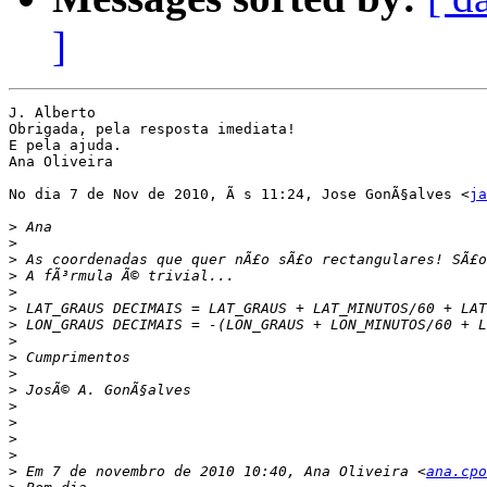
]
J. Alberto

Obrigada, pela resposta imediata! 

E pela ajuda. 

Ana Oliveira 

No dia 7 de Nov de 2010, Ã s 11:24, Jose GonÃ§alves <
ja
>
>
>
>
>
>
>
>
>
>
>
>
>
>
>
>
 Em 7 de novembro de 2010 10:40, Ana Oliveira <
ana.cpo