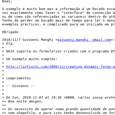
Boas,

O exemplo é muito bom mas a informação é um bocado esca
sei exactamente como fazer o "interface" de connecção à
ou de como são referenciadas as variaveis dentro do qt4
Tenho de perder um bocado mais de tempo para ler o manu
exemplos prácticos, é complicado para um iniciado em pr
Obrigado

2010/11/7 Giovanni Manghi <
giovanni.manghi  gmail.com
>:

>
>
>
>
>
>
>
http://linfiniti.com/2009/11/creating-dynamic-forms-a
>
>
>
>
>
>
>
>
>>
>>
>>
>>