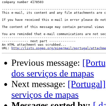
company number 4178503

-------------------------------------------------------
This e-mail, its content and any file attachments are c
If you have received this e-mail in error please do not
The content of this message may contain personal views 
You are reminded that e-mail communications are not sec
-------------------------------------------------------
-------------- next part --------------

An HTML attachment was scrubbed...

URL: 
http://lists.osgeo.org/pipermail/portugal/attachme
Previous message:
[Portu
dos serviços de mapas
Next message:
[Portugal
serviços de mapas
Messages sorted by:
[ d