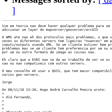
]
Sim em teoria nao deve haver qualquer problema para um 
adicionar um layer do mapserver/geoserver/arcGIS

O WMS ate nao eh dos protocolos mais problemas, o que s
vezes os diferentes servers tem ligeiras "nuances" em p
inputs/outputs usando XML. Se um cliente estiver bem pr
problemas mas se um cliente tem preferencia por um ou o
por um ou outro formato de image as coisas nao.

Eh claro que a ESRI nao se da ao trabalho de ver se os 
sao ou nao compativeis com outros servers.

O meu conselho eh usar o QGIS, que tem maior compatibil
varios geo-servers.

Jorge

On 08/11/10 23:20, Hugo André Carvalho Poeira wrote:

>
>
>
>
>