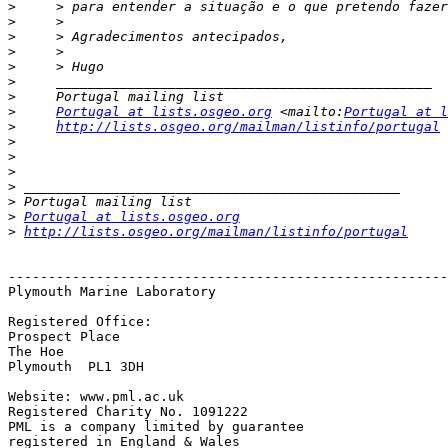
>
>
>
>
>
>
>
>
Portugal at lists.osgeo.org
 <mailto:
Portugal at l
>
http://lists.osgeo.org/mailman/listinfo/portugal
>
>
>
>
>
>
Portugal at lists.osgeo.org
>
http://lists.osgeo.org/mailman/listinfo/portugal
-------------------------------------------------------
Plymouth Marine Laboratory

Registered Office:

Prospect Place 

The Hoe

Plymouth  PL1 3DH

Website: www.pml.ac.uk

Registered Charity No. 1091222

PML is a company limited by guarantee

registered in England & Wales
