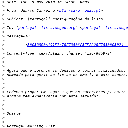
>
>
>
 From: Duarte Carreira <
DCarreira  edia.pt
>
>
>
>
 To: "
portugal  lists.osgeo.org
" <
portugal  lists.osge
>
>
>
>
         <
58C383B0A191E747BE79503F3EEA22BF76308C3024  
>
>
>
>
>
>
>
>
>
>
>
>
>
>
>
>
>
>
>