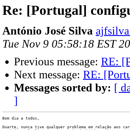
Re: [Portugal] config
António José Silva
ajfsilv
Tue Nov 9 05:58:18 EST 2
Previous message:
RE: [P
Next message:
RE: [Portu
Messages sorted by:
[ d
]
Bom dia a todos,

Duarte, nunca tive qualquer problema em relação aos car