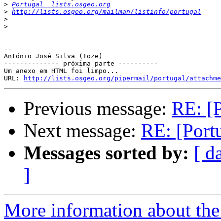
>
Portugal  lists.osgeo.org
>
http://lists.osgeo.org/mailman/listinfo/portugal
>
>
-- 

António José Silva (Toze)

-------------- próxima parte ----------

Um anexo em HTML foi limpo...

URL: 
http://lists.osgeo.org/pipermail/portugal/attachme
Previous message:
RE: [P
Next message:
RE: [Portu
Messages sorted by:
[ d
]
More information about the 