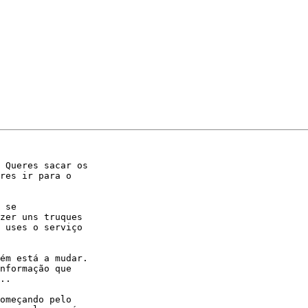
 Queres sacar os

res ir para o

 se

zer uns truques

 uses o serviço

ém está a mudar.

nformação que

..

omeçando pelo
