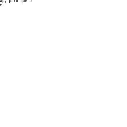
ap, pelo que é

M.
