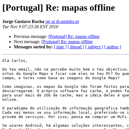
[Portugal] Re: mapas offline
Jorge Gustavo Rocha
jgr at di.uminho.pt
Tue Nov 9 07:23:36 EST 2010
Previous message:
[Portugal] Re: mapas offline
Next message:
[Portugal] Re: mapas offline
Messages sorted by:
[ date ]
[ thread ]
[ subject ]
[ author ]
Olá Carlos,

Do teu email, não se percebe muito bem o teu objectivo.
ortos do Google Maps e ficar com eles no teu PC? Ou que
campo, e teres como base as imagens do Google Maps?

Como imaginas, os mapas da Google não foram feitos para
descarregarem. O próprio software faz cache, e podes fa
para usar mais de 2Gb de cache, mas a ideia deles é que
online.

O paradigma de utilização de informação geográfica tamb
Cada vez menos se usa informação local, preferindo-se i
provém de serviços. Por isso, pensa em comprar um MiFi.
Se usares Android, há algumas soluções interessantes, c