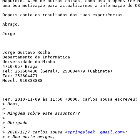
MapDroid. Além de outras coisas, como usa o OpenStreetM
uma boa motivação para actualizarmos a informação do OS
Depois conta os resultados das tuas experiências.

Abraço,

Jorge

-- 

Jorge Gustavo Rocha

Departamento de Informática

Universidade do Minho

4710-057 Braga

Tel: 253604430 (Geral), 253604479 (Gabinete)

Fax: 253604471

Móvel: 910333888

Ter, 2010-11-09 às 11:50 +0000, carlos sousa escreveu:

>
>
>
>
>
>
>
 2010/11/7 carlos sousa <
springaleek  gmail.com
>