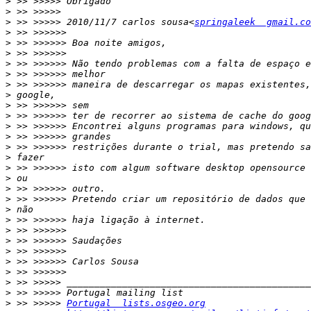
>
>
>
 >> >>>>> 2010/11/7 carlos sousa<
springaleek  gmail.co
>
>
>
>
>
>
>
>
>
>
>
>
>
>
>
>
>
>
>
>
>
>
>
>
>
>
>
 >> >>>>> 
Portugal  lists.osgeo.org