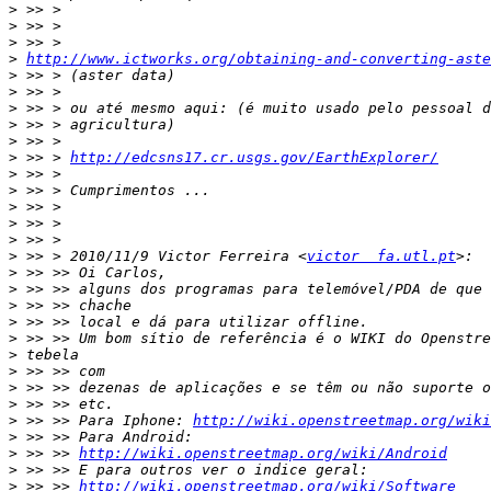
>
>
>
>
http://www.ictworks.org/obtaining-and-converting-aste
>
>
>
>
>
>
 >> > 
http://edcsns17.cr.usgs.gov/EarthExplorer/
>
>
>
>
>
>
 >> > 2010/11/9 Victor Ferreira <
victor  fa.utl.pt
>
>
>
>
>
>
>
>
>
>
 >> >> Para Iphone: 
http://wiki.openstreetmap.org/wiki
>
>
 >> >> 
http://wiki.openstreetmap.org/wiki/Android
>
>
 >> >> 
http://wiki.openstreetmap.org/wiki/Software