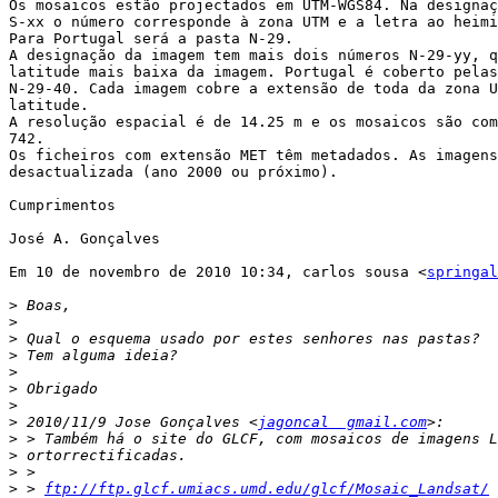
Os mosaicos estão projectados em UTM-WGS84. Na designaç
S-xx o número corresponde à zona UTM e a letra ao heimi
Para Portugal será a pasta N-29.

A designação da imagem tem mais dois números N-29-yy, q
latitude mais baixa da imagem. Portugal é coberto pelas
N-29-40. Cada imagem cobre a extensão de toda da zona U
latitude.

A resolução espacial é de 14.25 m e os mosaicos são com
742.

Os ficheiros com extensão MET têm metadados. As imagens
desactualizada (ano 2000 ou próximo).

Cumprimentos

José A. Gonçalves

Em 10 de novembro de 2010 10:34, carlos sousa <
springal
>
>
>
>
>
>
>
>
 2010/11/9 Jose Gonçalves <
jagoncal  gmail.com
>
>
>
>
 > 
ftp://ftp.glcf.umiacs.umd.edu/glcf/Mosaic_Landsat/