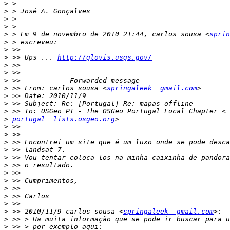
>
>
>
>
>
 > Em 9 de novembro de 2010 21:44, carlos sousa <
sprin
>
>
>
 >> Ups ... 
http://glovis.usgs.gov/
>
>
>
>
 >> From: carlos sousa <
springaleek  gmail.com
>
>
>
>
portugal  lists.osgeo.org
>
>
>
>
>
>
>
>
>
>
>
>
 >> 2010/11/9 carlos sousa <
springaleek  gmail.com
>
>