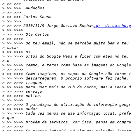
>
>
>
>
>
>
 >> >>> 2010/11/9 Jorge Gustavo Rocha<
jgr  di.uminho.p
>
>
>
>
>
>
>
>
>
>
>
>
>
>
>
>
>
>
>
>
>
>
>
>