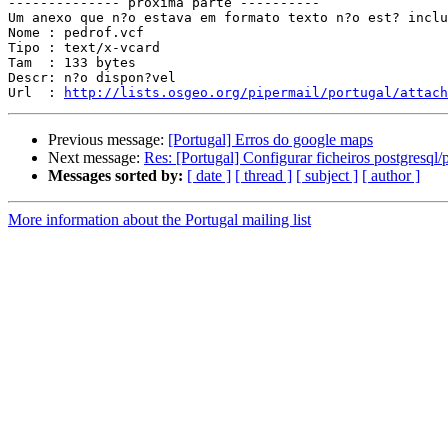
-------------- próxima parte ----------

Um anexo que n?o estava em formato texto n?o est? inclu
Nome : pedrof.vcf

Tipo : text/x-vcard

Tam  : 133 bytes

Descr: n?o dispon?vel

Url  : 
http://lists.osgeo.org/pipermail/portugal/attach
Previous message:
[Portugal] Erros do google maps
Next message:
Res: [Portugal] Configurar ficheiros postgresql/
Messages sorted by:
[ date ]
[ thread ]
[ subject ]
[ author ]
More information about the Portugal mailing list