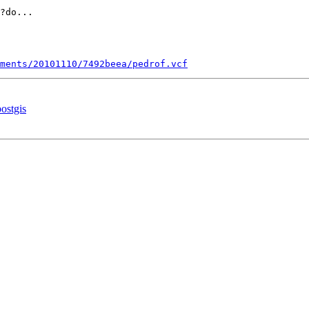
?do...

ments/20101110/7492beea/pedrof.vcf
postgis