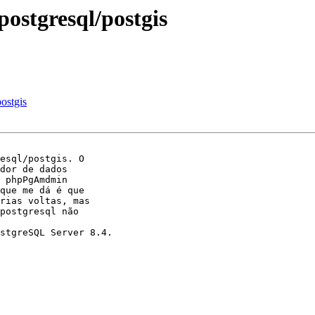
postgresql/postgis
postgis
esql/postgis. O 

dor de dados 

 phpPgAmdmin 

que me dá é que 

rias voltas, mas 

postgresql não 

stgreSQL Server 8.4.
