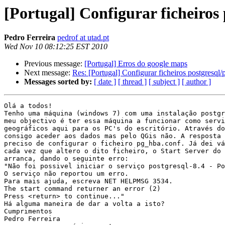
[Portugal] Configurar ficheiros 
Pedro Ferreira
pedrof at utad.pt
Wed Nov 10 08:12:25 EST 2010
Previous message:
[Portugal] Erros do google maps
Next message:
Res: [Portugal] Configurar ficheiros postgresql/
Messages sorted by:
[ date ]
[ thread ]
[ subject ]
[ author ]
Olá a todos!

Tenho uma máquina (windows 7) com uma instalação postgr
meu objectivo é ter essa máquina a funcionar como servi
geográficos aqui para os PC's do escritório. Através do
consigo aceder aos dados mas pelo QGis não. A resposta 
preciso de configurar o ficheiro pg_hba.conf. Já dei vá
cada vez que altero o dito ficheiro, o Start Server do 
arranca, dando o seguinte erro:

"Não foi possivel iniciar o serviço postgresql-8.4 - Po
O serviço não reportou um erro.

Para mais ajuda, escreva NET HELPMSG 3534.

The start command returner an error (2)

Press <return> to continue..."

Há alguma maneira de dar a volta a isto?

Cumprimentos

Pedro Ferreira
