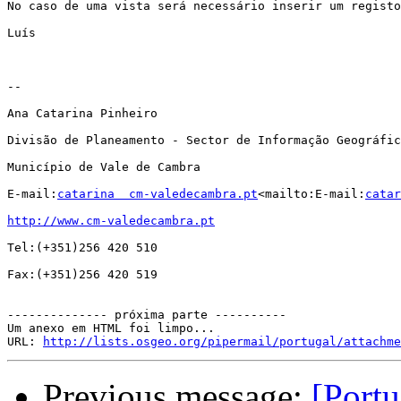
No caso de uma vista será necessário inserir um registo
Luís

--

Ana Catarina Pinheiro

Divisão de Planeamento - Sector de Informação Geográfic
Município de Vale de Cambra

E-mail:
catarina  cm-valedecambra.pt
<mailto:E-mail:
catar
http://www.cm-valedecambra.pt
Tel:(+351)256 420 510

Fax:(+351)256 420 519

-------------- próxima parte ----------

Um anexo em HTML foi limpo...

URL: 
http://lists.osgeo.org/pipermail/portugal/attachme
Previous message:
[Portu