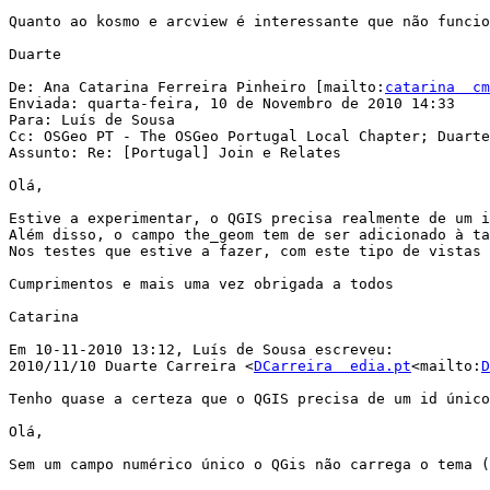
Quanto ao kosmo e arcview é interessante que não funcio
Duarte

De: Ana Catarina Ferreira Pinheiro [mailto:
catarina  cm
Enviada: quarta-feira, 10 de Novembro de 2010 14:33

Para: Luís de Sousa

Cc: OSGeo PT - The OSGeo Portugal Local Chapter; Duarte
Assunto: Re: [Portugal] Join e Relates

Olá,

Estive a experimentar, o QGIS precisa realmente de um i
Além disso, o campo the_geom tem de ser adicionado à ta
Nos testes que estive a fazer, com este tipo de vistas 
Cumprimentos e mais uma vez obrigada a todos

Catarina

Em 10-11-2010 13:12, Luís de Sousa escreveu:

2010/11/10 Duarte Carreira <
DCarreira  edia.pt
<mailto:
D
Tenho quase a certeza que o QGIS precisa de um id único
Olá,

Sem um campo numérico único o QGis não carrega o tema (