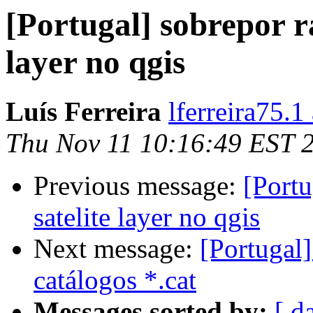
[Portugal] sobrepor r
layer no qgis
Luís Ferreira
lferreira75.1
Thu Nov 11 10:16:49 EST 
Previous message:
[Portu
satelite layer no qgis
Next message:
[Portugal]
catálogos *.cat
Messages sorted by:
[ d