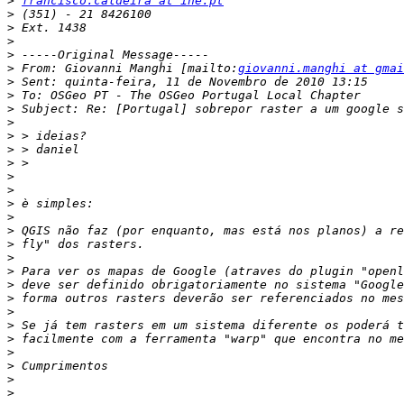
>
francisco.caldeira at ine.pt
>
>
>
>
>
 From: Giovanni Manghi [mailto:
giovanni.manghi at gmai
>
>
>
>
>
>
>
>
>
>
>
>
>
>
>
>
>
>
>
>
>
>
>
>