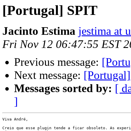
[Portugal] SPIT
Jacinto Estima
jestima at u
Fri Nov 12 06:47:55 EST 
Previous message:
[Port
Next message:
[Portugal
Messages sorted by:
[ d
]
Viva André,

Creio que esse plugin tende a ficar obsoleto. As experi