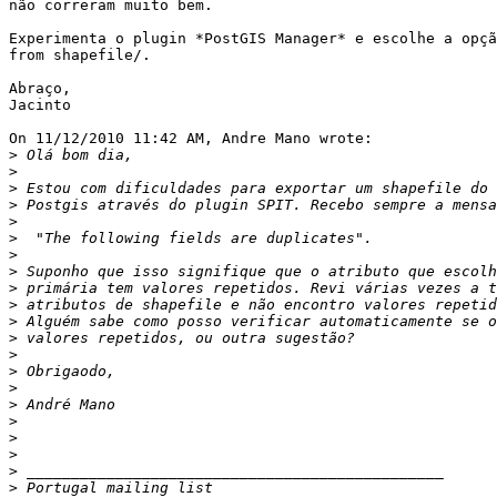
não correram muito bem.

Experimenta o plugin *PostGIS Manager* e escolhe a opçã
from shapefile/.

Abraço,

Jacinto

On 11/12/2010 11:42 AM, Andre Mano wrote:

>
>
>
>
>
>
>
>
>
>
>
>
>
>
>
>
>
>
>
>
>