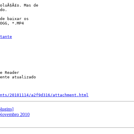
oluÃ§Ã£o. Mas de

do.

de baixar os

OGG, *.MP4

tante
e Reader

ente atualizado

nts/20101114/a2f9d316/attachment.html
plugins]
1 Novembro 2010