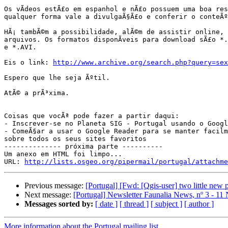
Os vÃ­deos estÃ£o em espanhol e nÃ£o possuem uma boa res
qualquer forma vale a divulgaÃ§Ã£o e conferir o conteÃº
HÃ¡ tambÃ©m a possibilidade, alÃ©m de assistir online, 
arquivos. Os formatos disponÃ­veis para download sÃ£o *.
e *.AVI.

Eis o link: 
http://www.archive.org/search.php?query=sex
Espero que lhe seja Ãºtil.

AtÃ© a prÃ³xima.

Coisas que vocÃª pode fazer a partir daqui:

- Inscrever-se no Planeta SIG - Portugal usando o Googl
- ComeÃ§ar a usar o Google Reader para se manter facilm
sobre todos os seus sites favoritos

-------------- próxima parte ----------

Um anexo em HTML foi limpo...

URL: 
http://lists.osgeo.org/pipermail/portugal/attachme
Previous message:
[Portugal] [Fwd: [Qgis-user] two little new 
Next message:
[Portugal] Newsletter Faunalia News, nº 3 - 1
Messages sorted by:
[ date ]
[ thread ]
[ subject ]
[ author ]
More information about the Portugal mailing list