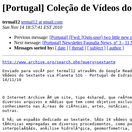
[Portugal] Coleção de Vídeos do
termal12
termal12 at gmail.com
Sun Nov 14 18:57:41 EST 2010
Previous message:
[Portugal] [Fwd: [Qgis-user] two little new 
Next message:
[Portugal] Newsletter Faunalia News, nº 3 - 1
Messages sorted by:
[ date ]
[ thread ]
[ subject ]
[ author ]
http://www.archive.org/search.php?query=sextante
Enviado para vocÃª por termal12 atravÃ©s do Google Read
VÃ­deos do Sextante via Planeta SIG - Portugal de Esdras
14/11/10

O Internet Archive Ã© um site, tipo 4shared, que reÃºne
diversos arquivos e mÃ­dias que tem como objetivo exclus
conhecimento nas Ã¡reas de ciÃªncias, artes, notÃ­cias, 
outras.

E hÃ¡ um espaÃ§o dedicado ao Sextante. SÃ£o 14 vÃ­deos q
tÃ©cnicas empregadas em diversos procedimentos, como po
interpolaÃ§Ã£o, anÃ¡lise hidrolÃ³gica, geomorfometria, 