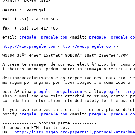
2740-125 Porto Salvo

Oeiras Â· Portugal

tel: (+351) 214 210 565

fax: (+351) 214 417 485

email: 
pregale  pregale.com
 <mailto:
pregale  pregale.co
http://www.pregale.com
 <
http://www.pregale.com/
>

WGS84 38Âº 44â€™ 15â€™â€™,90N09Âº 18â€™ 29â€™â€™,70W

A presente mensagem de correio electrÃ³nico, bem como o
ficheiros anexos, podem conter informaÃ§Ã£o restrita ou
destinadaexclusivamente ao respectivo destinatÃ¡rio. Se
mensagem por engano, por favor apague-a e comunique a

ocorrÃªnciaa 
pregale  pregale.com
 <mailto:
pregale  preg
This e-mail and any files attached to it may contain pr
confidential information intended solely for the use of
If you have received this e-mail in error, please delet
notify 
pregale  pregale.com
 <mailto:
pregale  pregale.co
-------------- próxima parte ----------

Um anexo em HTML foi limpo...

URL: 
http://lists.osgeo.org/pipermail/portugal/attachme