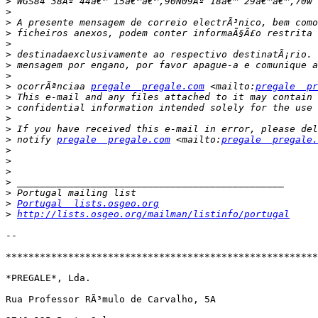
>
>
>
>
>
>
>
>
>
 ocorrÃªnciaa 
pregale  pregale.com
 <mailto:
pregale  pr
>
>
>
>
>
 notify 
pregale  pregale.com
 <mailto:
pregale  pregale.
>
>
>
>
>
>
Portugal  lists.osgeo.org
>
http://lists.osgeo.org/mailman/listinfo/portugal
-- 

*******************************************************
*PREGALE*, Lda.

Rua Professor RÃ³mulo de Carvalho, 5A
