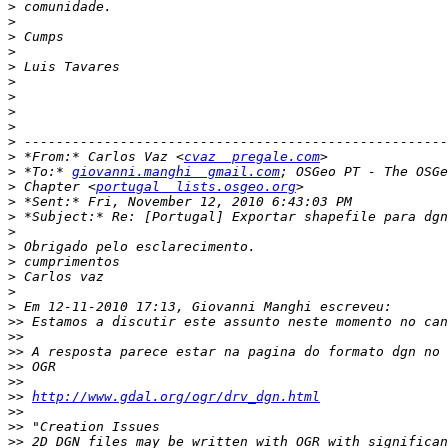
>
>
>
>
>
>
>
>
>
>
>
 *From:* Carlos Vaz <
cvaz  pregale.com
>
 *To:* 
giovanni.manghi  gmail.com
>
 Chapter <
portugal  lists.osgeo.org
>
>
>
>
>
>
>
>
>>
>>
>>
>>
>>
>>
http://www.gdal.org/ogr/drv_dgn.html
>>
>>
>>