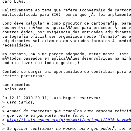
Caro LuÃ­s,

Relativamente ao tema que refere (conversÃ£o de cartogr
multicodificada para SIG), penso que jÃ¡ foi amplamente
Como deve calcular e como produtor de cartografia, para
desenvolvi inÃºmeras aplicaÃ§Ãµes para proceder Ã  conv
doutros dados, por exigÃªncia das entidades adjudicante
cartografia oficial ser organizada neste "formato" as e
adjudicantes solicitam-na em variados formatos Ã  medid
necessidades.

No entanto, nÃ£o me parece adequado, estar nesta lista 
mÃ©todos baseados em aplicaÃ§Ãµes desenvolvidas na minh
poderia fazer com todo o gosto ;)

Contudo se surgir uma oportunidade de contribuir para e
certeza participar.

cumprimentos

Carlos Vaz

Em 12-11-2010 20:11, Luis Miguel escreveu:

>
>
>
>
>
http://lists.osgeo.org/pipermail/portugal/2010-Novemb
>
>