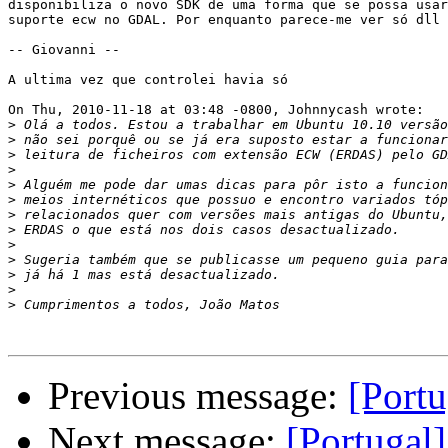
disponibiliza o novo SDK de uma forma que se possa usar
suporte ecw no GDAL. Por enquanto parece-me ver só dll 
-- Giovanni --

A ultima vez que controlei havia só 

On Thu, 2010-11-18 at 03:48 -0800, Johnnycash wrote:

>
>
>
>
>
>
>
>
>
>
>
>
>
Previous message:
[Port
Next message:
[Portugal