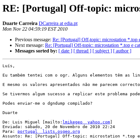
RE: [Portugal] Off-topic: micros
Duarte Carreira
DCarreira at edia.pt
Mon Nov 22 04:59:19 EST 2010
Previous message:
Re: [Portugal] Off-topic: microstation *.top 
Next message:
Re: [Portugal] Off-topic: microstation *.top e ca
Messages sorted by:
[ date ]
[ thread ]
[ subject ]
[ author ]
Luís,

Eu também tentei com o ogr. Alguns elementos têm as lin
E mesmo os valores apresentados não me parecem correcto
Se tivermos algum sucesso a replicar este problema pode
Podes enviar-me o dgndump compilado?

Duarte

De: Luis Miguel [mailto:
lmikegeo  yahoo.com
]

Enviada: sábado, 20 de Novembro de 2010 22:24

Para: 
portugal  lists.osgeo.org
Assunto: Re: [Portugal] Off-topic: microstation *.top e