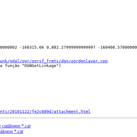
0000002 -160315.66 0,882.27999999999997 -160408.57000000
unk/gdal/ogr/ogrsf_frmts/dgn/ogrdgnlayer.cpp
a função "DGNGetLinkage")

nts/20101122/fe2c689d/attachment.html
e catálogos *.cat
tálogos *.cat