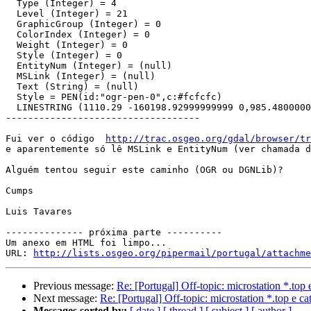
  Type (Integer) = 4

  Level (Integer) = 21

  GraphicGroup (Integer) = 0

  ColorIndex (Integer) = 0

  Weight (Integer) = 0

  Style (Integer) = 0

  EntityNum (Integer) = (null)

  MSLink (Integer) = (null)

  Text (String) = (null)

  Style = PEN(id:"ogr-pen-0",c:#fcfcfc)

  LINESTRING (1110.29 -160198.92999999999 0,985.4800000
-----------------------------------

Fui ver o código  
http://trac.osgeo.org/gdal/browser/tr
e aparentemente só lê MSLink e EntityNum (ver chamada d
Alguém tentou seguir este caminho (OGR ou DGNLib)?

Cumps

Luis Tavares

-------------- próxima parte ----------

Um anexo em HTML foi limpo...

URL: 
http://lists.osgeo.org/pipermail/portugal/attachme
Previous message:
Re: [Portugal] Off-topic: microstation *.top 
Next message:
Re: [Portugal] Off-topic: microstation *.top e ca
Messages sorted by:
[ date ]
[ thread ]
[ subject ]
[ author ]