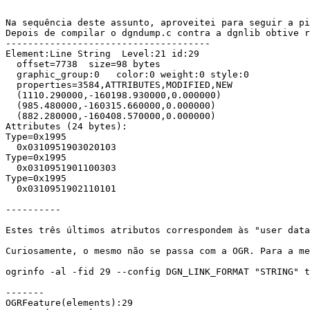
Na sequência deste assunto, aproveitei para seguir a pi
Depois de compilar o dgndump.c contra a dgnlib obtive r
-------------------------------------

Element:Line String  Level:21 id:29

  offset=7738  size=98 bytes

  graphic_group:0   color:0 weight:0 style:0

  properties=3584,ATTRIBUTES,MODIFIED,NEW

  (1110.290000,-160198.930000,0.000000)

  (985.480000,-160315.660000,0.000000)

  (882.280000,-160408.570000,0.000000)

Attributes (24 bytes):

Type=0x1995

  0x0310951903020103

Type=0x1995

  0x0310951901100303

Type=0x1995

  0x0310951902110101

----------

Estes três últimos atributos correspondem às "user data
Curiosamente, o mesmo não se passa com a OGR. Para a me
ogrinfo -al -fid 29 --config DGN_LINK_FORMAT "STRING" t
-------

OGRFeature(elements):29
