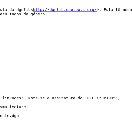
sta da dgnlib<
http://dgnlib.maptools.org/
>. Esta lê mesm
esultados do género:

 linkages". Note-se a assinatura do IPCC ("0x1995")

sma feature:

este.dgn
