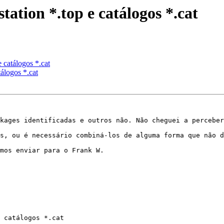
tation *.top e catálogos *.cat
e catálogos *.cat
tálogos *.cat
kages identificadas e outros não. Não cheguei a perceber
s, ou é necessário combiná-los de alguma forma que não d
mos enviar para o Frank W.

 catálogos *.cat
