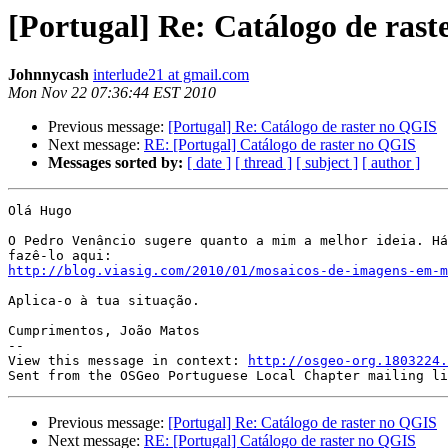
[Portugal] Re: Catálogo de ras
Johnnycash
interlude21 at gmail.com
Mon Nov 22 07:36:44 EST 2010
Previous message:
[Portugal] Re: Catálogo de raster no QGIS
Next message:
RE: [Portugal] Catálogo de raster no QGIS
Messages sorted by:
[ date ]
[ thread ]
[ subject ]
[ author ]
Olá Hugo

O Pedro Venâncio sugere quanto a mim a melhor ideia. Há
http://blog.viasig.com/2010/01/mosaicos-de-imagens-em-m
Aplica-o à tua situação.

Cumprimentos, João Matos

-- 

View this message in context: 
http://osgeo-org.1803224.
Previous message:
[Portugal] Re: Catálogo de raster no QGIS
Next message:
RE: [Portugal] Catálogo de raster no QGIS