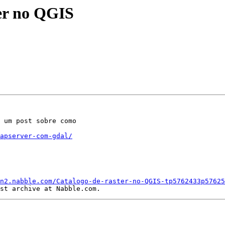
ter no QGIS
 um post sobre como

apserver-com-gdal/
n2.nabble.com/Catalogo-de-raster-no-QGIS-tp5762433p57625